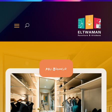
دريسينج روم