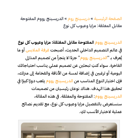
الصفحة الرئيسية
»
دريسينج روم
»
الدريسينج رووم المفتوحة
مقابل المغلقة: مزايا وعيوب كل نوع
الدريسينج رووم
المفتوحة مقابل المغلقة: مزايا وعيوب كل نوع
في عالم التصميم الداخلي الحديث، أصبحت
غرفة الملابس
أو ما
يُعرف بـ “
الدريسينج رووم
” جزءًا لا يتجزأ من تصميم المنازل
الفاخرة. سواء كنتِ تبحثين عن تصميم عملي يناسب احتياجاتك
اليومية أو ترغبين في إضافة لمسة من الأناقة والفخامة إلى منزلك،
فإن اختيار النوع المناسب من
الدريسينج رووم
يلعب دورًا كبيرًا في
تحقيق هذا الهدف. هناك نوعان رئيسيان من تصميمات
الدريسينج رووم
: المفتوحة والمغلقة. في هذه المقالة،
سنستعرض بالتفصيل مزايا وعيوب كل نوع، مع تقديم نصائح
عملية لاختيار الأنسب لكِ.