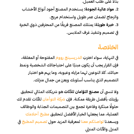
بناءً على طلب العميل.
مواد عالية الجودة:
يستخدم المصنع أجود أنواع الأخشاب
والزجاج لضمان عمر طويل واستخدام مريح.
خبرة طويلة:
يمتلك المصنع فريقًا من المحترفين ذوي الخبرة
في تصميم وتنفيذ غرف الملابس.
الخلاصة
في النهاية، سواء اخترتِ
الدريسينج رووم
المفتوحة أو المغلقة،
فإن القرار يجب أن يكون مبنيًا على احتياجاتك الشخصية ونمط
حياتك. كلا النوعين لهما مزاياه وعيوبه، وما يهم هو اختيار
التصميم الذي يناسب أسلوبك ويعزز من جمال منزلك.
ولا تنسي أن
مصنع التؤامان للأثاث
هو شريكك المثالي لتحقيق
رؤيتك بأفضل طريقة ممكنة. فإن
شركة التوأمان
للأثاث تقدم لك
حلولًا مبتكرة وفاخرة تجمع بين التصميمات الجذابة والوظائف
العملية، مما يجعلها الخيار الأفضل لتحقيق
مطبخ أحلامك
ويسعدنا
تواصلكم معنا
لمعرفية المزيد حول
تصميم المطبخ
في
المنزل والأثاث المنزلي