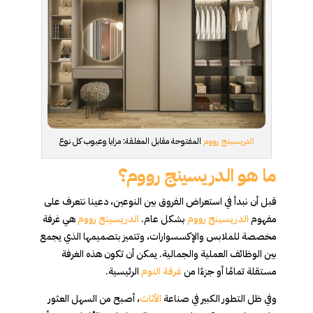
الدريسينج رووم
المفتوحة مقابل المغلقة: مزايا وعيوب كل نوع
ما هو الدريسينج رووم؟
قبل أن نبدأ في استعراض الفروق بين النوعين، دعينا نتعرف على
مفهوم
الدريسينج رووم
بشكل عام.
الدريسينج رووم
هي غرفة
مخصصة للملابس والإكسسوارات، وتتميز بتصميمها الذي يجمع
بين الوظائف العملية والجمالية. يمكن أن تكون هذه الغرفة
مستقلة تمامًا أو جزءًا من
غرفة النوم
الرئيسية.
وفي ظل التطور الكبير في صناعة
الأثاث
، أصبح من السهل العثور