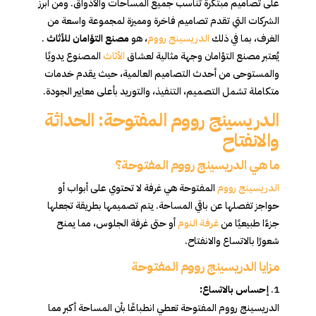
على تصاميم مبتكرة تناسب جميع المساحات والأذواق. ومن أبرز
الشركات التي تقدم تصاميم فاخرة ومميزة لمجموعة واسعة من
الغرف، بما في ذلك
الدريسينج رووم
، هو
مصنع التؤامان للأثاث
.
يُعتبر مصنع التؤامان وجهة مثالية لعشاق
الأثاث
المصنوع يدويًا
والمستوحى من أحدث التصاميم العالمية، حيث يقدم خدمات
متكاملة تشمل التصميم، التنفيذ، والتوريد بأعلى معايير الجودة.
الدريسينج رووم المفتوحة: الحداثة
والانفتاح
ما هي الدريسينج رووم المفتوحة؟
الدريسينج رووم
المفتوحة هي غرفة لا تحتوي على أبواب أو
حواجز تفصلها عن باقي المساحة. يتم تصميمها بطريقة تجعلها
جزءًا طبيعيًا من
غرفة النوم
أو حتى غرفة الجلوس، مما يمنح
شعورًا بالاتساع والانفتاح.
مزايا الدريسينج رووم المفتوحة
إحساس بالاتساع:
الدريسينج رووم المفتوحة تعطي انطباعًا بأن المساحة أكبر مما