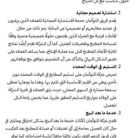
حلول تتناسب مع كل احتياج.
استشارة تصميم مجانية
يقدم فريق التوأمان خدمة الاستشارة المجانية للعملاء الذين يرغبون
في تجديد مطابخهم أو تصميمها من البداية. يتم ذلك من خلال
لقاءات فردية مع الخبراء الذين يقدمون حلولًا تصميمية متميزة وفقًا
لمساحة المطبخ وتفضيلات العميل. كما أن الشركة تقدم أيضًا نماذج
ثلاثية الأبعاد للمطبخ قبل بدء عملية الإنتاج، مما يساعد العملاء على
تصور الشكل النهائي والتأكد من أن التصميم يتوافق مع توقعاتهم.
التسليم في الوقت المحدد
تحرص شركة التوأمان على تسليم المطابخ في الوقت المحدد دون
تأخير، وهي من القيم الأساسية التي تلتزم بها. وهذا ما يجعلها تحظى
بسمعة ممتازة في السوق المحلي، حيث يثق العملاء في قدرة الشركة
على الوفاء بتواريخ التسليم المتفق عليها، مما يضمن راحة البال
للعميل.
خدمة ما بعد البيع
تقدم شركة التوأمان للأثاث خدمة ما بعد البيع بشكل احترافي وملتزم. في
حال كان العميل بحاجة إلى أي تعديلات أو صيانة للمطبخ بعد التركيب،
فإن فريق الدعم الفني يكون دائمًا جاهزًا لتلبية احتياجاته. كما توفر