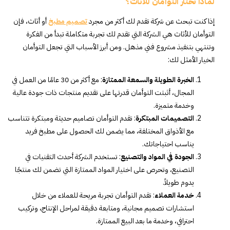
لماذا تختار التوأمان للأثاث؟
إذا كنت تبحث عن شركة تقدم لك أكثر من مجرد
تصميم مطبخ
أو أثاث، فإن
التوأمان للأثاث هي الشركة التي تقدم لك تجربة متكاملة تبدأ من الفكرة
وتنتهي بتنفيذ مشروع فني مذهل. ومن أبرز الأسباب التي تجعل التوأمان
الخيار الأمثل لك:
الخبرة الطويلة والسمعة الممتازة
: مع أكثر من 30 عامًا من العمل في
المجال، أثبتت التوأمان قدرتها على تقديم منتجات ذات جودة عالية
وخدمة متميزة.
التصميمات المبتكرة
: تقدم التوأمان تصاميم حديثة ومبتكرة تتناسب
مع الأذواق المختلفة، مما يضمن لك الحصول على مطبخ فريد
يناسب احتياجاتك.
الجودة في المواد والتصنيع
: تستخدم الشركة أحدث التقنيات في
التصنيع، وتحرص على اختيار المواد الممتازة التي تضمن لك منتجًا
يدوم طويلاً.
خدمة العملاء
: تقدم التوأمان تجربة مريحة للعملاء من خلال
استشارات تصميم مجانية، ومتابعة دقيقة لمراحل الإنتاج، وتركيب
احترافي، وخدمة ما بعد البيع الممتازة.