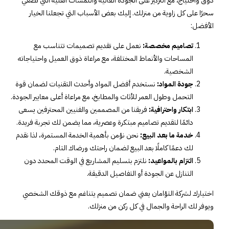
ذوق واحتياج، مع التركيز على الجودة العالية واللمسات الفنية التي تضفي
سحرًا على كل زاوية من منزلك. إليك بعض الأسباب التي تجعلنا الخيار
الأفضل:
تصاميم مخصصة:
نعمل على تقديم تصميمات تتناسب مع
المساحات والأنماط المختلفة، مع مراعاة ذوق العميل واحتياجاته
الشخصية.
جودة المواد:
نستخدم أفضل المواد وأحدث التقنيات لضمان قوة
التحمل وطول العمر للأثاث والمطابخ، مع مراعاة أعلى معايير الجودة.
ابتكار واحترافية:
فريقنا من المصممين والفنيين المحترفين يسعى
دائمًا لتقديم تصاميم مبتكرة وعصرية، مما يضمن لك تجربة فريدة.
خدمة ما بعد البيع:
نحن نؤمن بأهمية الخدمة المستمرة، لذا نقدم
لك دعمًا كاملًا بعد البيع لضمان راحتك ورضاك التام.
التزام بالمواعيد:
نلتزم بتسليم المشاريع في الوقت المحدد دون
التنازل عن الجودة أو التفاصيل الدقيقة.
اختيارك لشركة التؤامان يعني ضمان تصميم يتناغم مع ذوقك الشخصي
ويوفر لك الراحة والجمال في كل ركن من منزلك.