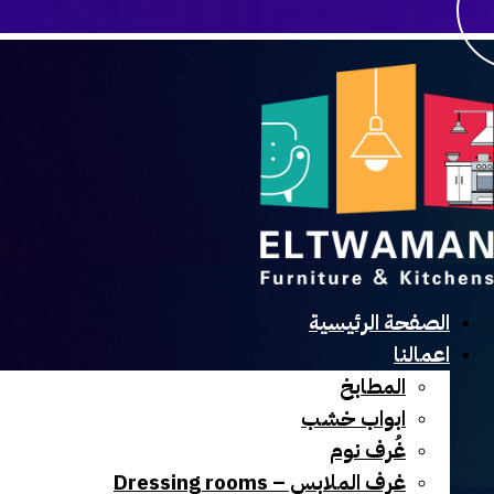
الصفحة الرئيسية
اعمالنا
المطابخ
ابواب خشب
غُرف نوم
غرف الملابس – Dressing rooms