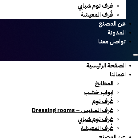
غرف نوم شبابي
غُرف المعيشة
عن المصنع
المدونة
تواصل معنا
الصفحة الرئيسية
اعمالنا
المطابخ
ابواب خشب
غُرف نوم
غرف الملابس – Dressing rooms
غرف نوم شبابي
غُرف المعيشة
عن المصنع