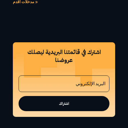
« مدخلات أقدم
اشترك في قائمتنا البريدية ليصلك
عروضنا
اشتراك