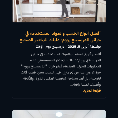
أفضل أنواع الخشب والمواد المستخدمة في
خزائن الدريسينج رووم: دليلك للاختيار الصحيح
بواسطة ‪
أبريل 5, 2025
|
دريسينج روم
zag
أفضل أنواع
الخشب
والمواد المستخدمة في خزائن
الدريسينج رووم
: دليلك للاختيار الصحيحىفي عالم
الديكورات المنزلية الحديثة، يُعتبر خزانة "
الدريسينج رووم
"
جزءًا لا غنى عنه من أي منزل. فهي ليست مجرد قطعة أثاث
تخزينية، بل تُعد مساحة شخصية تعكس الذوق والأناقة
وتُضيف لمسة راقية...
قراءة المزيد