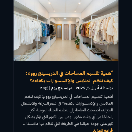
أهمية تقسيم المساحات في الدريسينج رووم:
كيف تنظم الملابس والإكسسوارات بكفاءة؟
بواسطة ‪
أبريل 5, 2025
|
دريسينج روم
zag
أهمية
تقسيم المساحات
في
الدريسينج رووم
: كيف تنظم
الملابس والإكسسوارات بكفاءة؟ في عصر السرعة والانشغال
المتزايد، أصبحت الحاجة إلى تنظيم الحياة اليومية أكثر
إلحاحًا من أي وقت مضى. ومن بين الأمور التي تؤثر بشكل
كبير على جودة حياتنا هي الطريقة التي ننظم بها ملابسنا...
قراءة المزيد