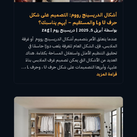
أشكال الدريسينج رووم: التصميم على شكل
حرف U وL والمستقيم – أيهم يناسبك؟
بواسطة ‪
أبريل 5, 2025
|
دريسينج روم
zag
عندما يتعلق الأمر بتصميم
أشكال الدريسينج رووم
أو
غرفة
الملابس
، فإن الشكل العام للغرفة يلعب دورًا حاسمًا في
تحقيق التنظيم الأمثل واستغلال المساحة بكفاءة. هناك
العديد من الأشكال التي يمكن تصميم غرف الملابس بناءً
عليها، وأبرزها التصميمات على شكل حرف U ، وحرف L ،...
قراءة المزيد