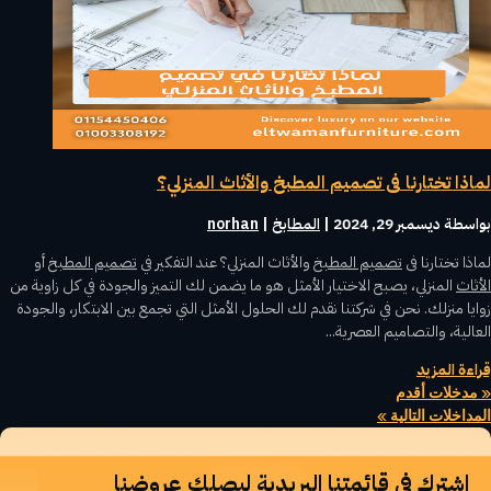
لماذا تختارنا فى تصميم المطبخ والأثاث المنزلي؟
بواسطة ‪
ديسمبر 29, 2024
|
المطابخ
norhan
لماذا تختارنا فى
تصميم المطبخ
والأثاث المنزلي؟ عند التفكير في
تصميم المطبخ
أو
الأثاث
المنزلي، يصبح الاختيار الأمثل هو ما يضمن لك التميز والجودة في كل زاوية من
زوايا منزلك. نحن في شركتنا نقدم لك الحلول الأمثل التي تجمع بين الابتكار، والجودة
العالية، والتصاميم العصرية...
قراءة المزيد
« مدخلات أقدم
المداخلات التالية »
اشترك في قائمتنا البريدية ليصلك عروضنا