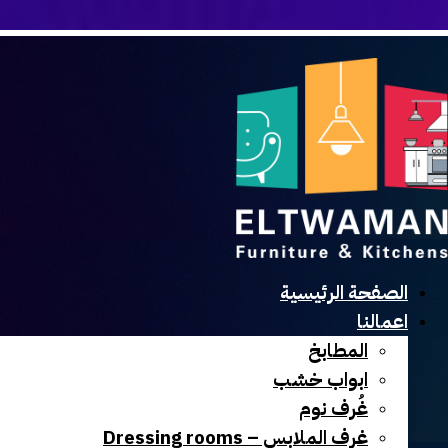
الصفحة الرئيسية
اعمالنا
المطابخ
ابواب خشب
غُرف نوم
غرف الملابس – Dressing rooms