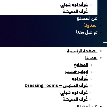
غرف نوم شبابي
غُرف المعيشة
عن المصنع
المدونة
تواصل معنا
الصفحة الرئيسية
اعمالنا
المطابخ
ابواب خشب
غُرف نوم
غرف الملابس – Dressing rooms
غرف نوم شبابي
غُرف المعيشة
عن المصنع