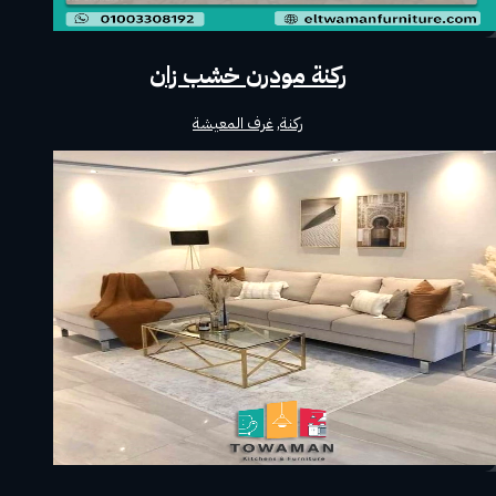
ركنة مودرن خشب زان
ركنة
,
غرف المعيشة