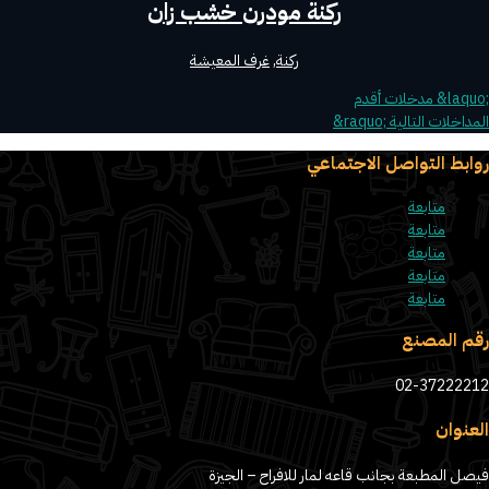
ركنة مودرن خشب زان
ركنة
,
غرف المعيشة
المداخلات التالية ‪&‬r‪aquo;‬
روابط التواصل الاجتماعي
متابعة
متابعة
متابعة
متابعة
متابعة
رقم المصنع
02-37222212
العنوان
فيصل المطبعة بجانب قاعه لمار للافراح – الجيزة