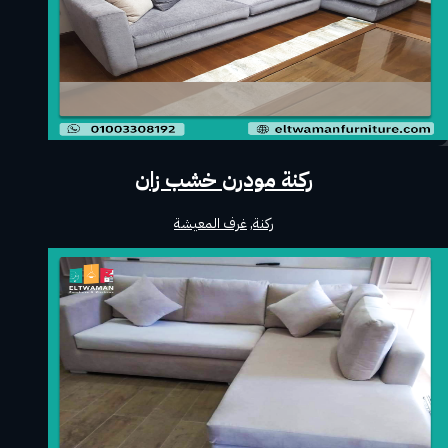
ركنة مودرن خشب زان
ركنة
,
غرف المعيشة