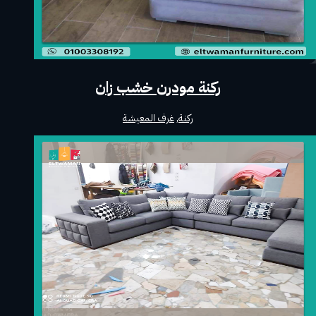
ركنة مودرن خشب زان
ركنة
,
غرف المعيشة