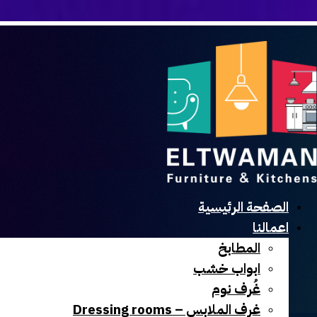
الصفحة الرئيسية
اعمالنا
المطابخ
ابواب خشب
غُرف نوم
غرف الملابس – Dressing rooms