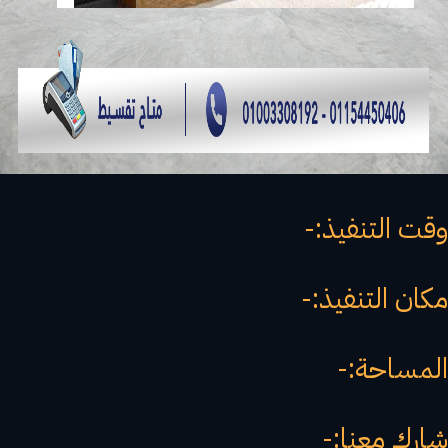
وقت التنفيذ:-
مكان التنفيذ:-
المساحة:-
شارك معنا:-