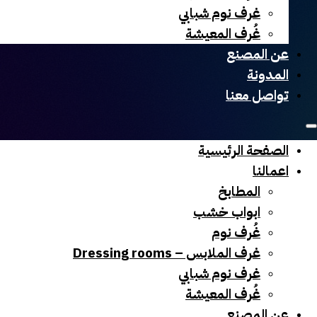
غرف نوم شبابي
غُرف المعيشة
عن المصنع
المدونة
تواصل معنا
الصفحة الرئيسية
اعمالنا
المطابخ
ابواب خشب
غُرف نوم
غرف الملابس – Dressing rooms
غرف نوم شبابي
غُرف المعيشة
عن المصنع