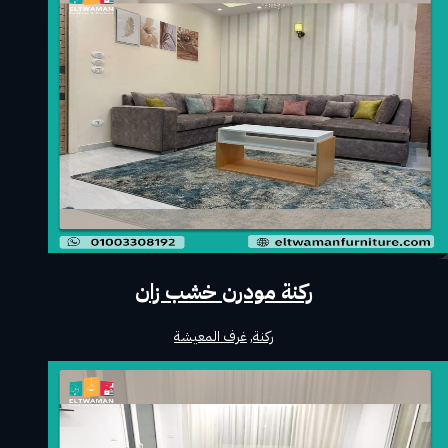
ركنة مودرن خشب زان
ركنة
,
غرف المعيشة