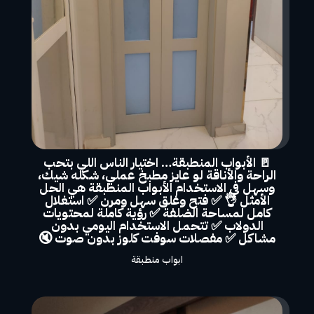
🚪 الأبواب المنطبقة… اختيار الناس اللي بتحب
الراحة والأناقة لو عايز مطبخ عملي، شكله شيك،
وسهل في الاستخدام الأبواب المنطبقة هي الحل
الأمثل 👌 ✅ فتح وغلق سهل ومرن ✅ استغلال
كامل لمساحة الضلفة ✅ رؤية كاملة لمحتويات
الدولاب ✅ تتحمل الاستخدام اليومي بدون
مشاكل ✅ مفصلات سوفت كلوز بدون صوت 🔇
ابواب منطبقة