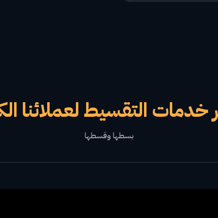
 خدمات التقسيط لعملائنا الك
بسطها وقسطها