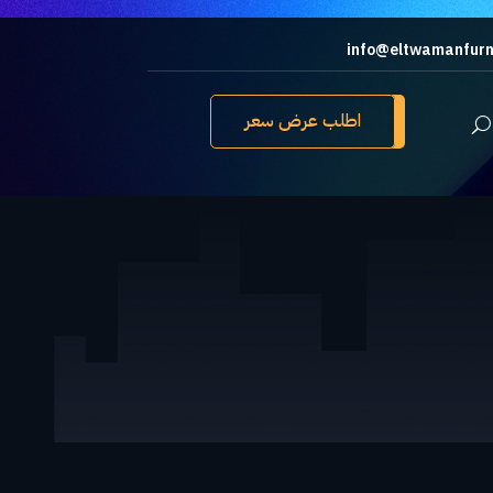
info@eltwamanfurn
اطلب عرض سعر