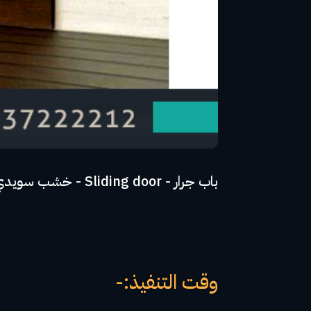
باب جرار - Sliding door - خشب سويدي عليه طبقة HPL المانى - مجرة ايطالى مستخبية - ضمان 10 اعوام
وقت التنفيذ:-