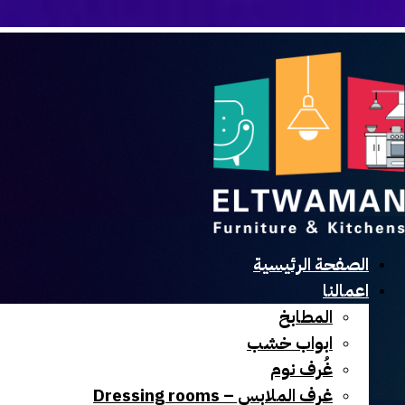
الصفحة الرئيسية
اعمالنا
المطابخ
ابواب خشب
غُرف نوم
غرف الملابس – Dressing rooms