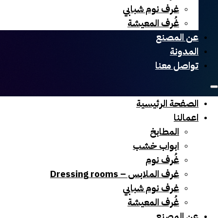
غرف نوم شبابي
غُرف المعيشة
عن المصنع
المدونة
تواصل معنا
الصفحة الرئيسية
اعمالنا
المطابخ
ابواب خشب
غُرف نوم
غرف الملابس – Dressing rooms
غرف نوم شبابي
غُرف المعيشة
عن المصنع