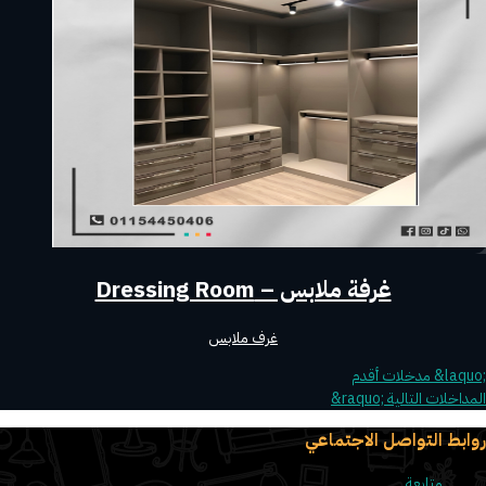
غرفة ملابس – Dressing Room
غرف ملابس
المداخلات التالية ‪&‬r‪aquo;‬
روابط التواصل الاجتماعي
متابعة