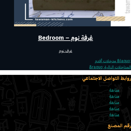
غرفة نوم – Bedroom
غرف نوم
المداخلات التالية ‪&‬r‪aquo;‬
روابط التواصل الاجتماعي
متابعة
متابعة
متابعة
متابعة
متابعة
رقم المصنع