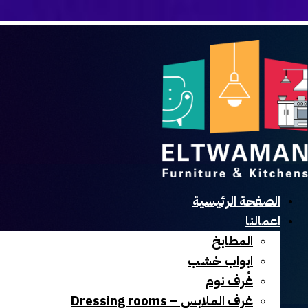
الصفحة الرئيسية
اعمالنا
المطابخ
ابواب خشب
غُرف نوم
غرف الملابس – Dressing rooms