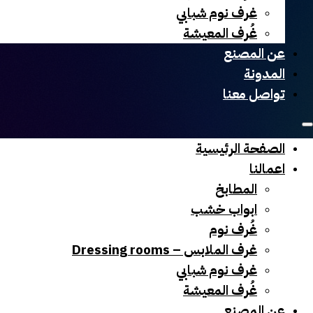
غرف نوم شبابي
غُرف المعيشة
عن المصنع
المدونة
تواصل معنا
الصفحة الرئيسية
اعمالنا
المطابخ
ابواب خشب
غُرف نوم
غرف الملابس – Dressing rooms
غرف نوم شبابي
غُرف المعيشة
عن المصنع