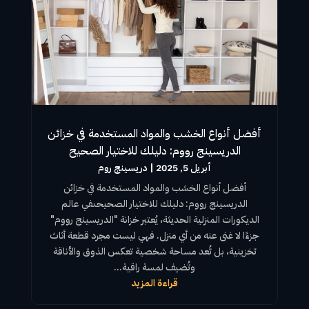
أفضل أنواع الخشب والمواد المستخدمة في خزائن
الدريسينج رووم: دليلك للاختيار الصحيح
أبريل 5, 2025
|
دريسينج روم
أفضل أنواع
الخشب
والمواد المستخدمة في خزائن
الدريسينج رووم
: دليلك للاختيار الصحيحىفي عالم
الديكورات المنزلية الحديثة، يُعتبر خزانة "
الدريسينج رووم
"
جزءًا لا غنى عنه من أي منزل. فهي ليست مجرد قطعة أثاث
تخزينية، بل تُعد مساحة شخصية تعكس الذوق والأناقة
وتُضيف لمسة راقية...
قراءة المزيد