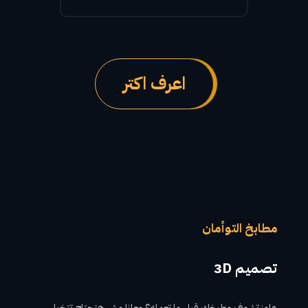
اعرف اكتر
مطابخ التوأمان
تصميم 3D م
عاوز تشوف مطبخك قبل ما تعمله؟ معانا مش هتحتاج تتخيل.