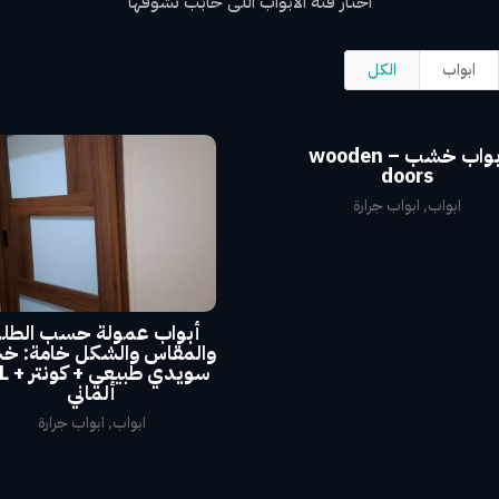
اختار فئة الابواب اللى حابب تشوفها
ابواب
الكل
ابواب خشب – wooden
doors
ابواب
,
ابواب جرارة
أبواب عمولة حسب الطل
والمقاس والشكل خامة: 
سويدي ط
ألماني
ابواب
,
ابواب جرارة