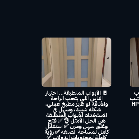
ب
🚪 الأبواب المنطبقة… اختيار
خشب
الناس اللي بتحب الراحة
بيعي + كونتر + HPL
والأناقة لو عايز مطبخ عملي،
شكله شيك، وسهل في
الاستخدام الأبواب المنطبقة
هي الحل الأمثل 👌 ✅ فتح
وغلق سهل ومرن ✅ استغلال
كامل لمساحة الضلفة ✅ رؤية
كاملة لمحتويات الدولاب ✅