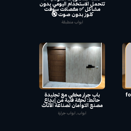
تتحمل الاستخدام اليومي بدون
مشاكل ✅ مفصلات سوفت
كلوز بدون صوت 🔇
ابواب منطبقة
باب جرار مخفي مع تجليدة
حائط: تحفة فنية من إبداع
مصنع التوأمان لصناعة الأثاث
ابواب
,
ابواب جرارة