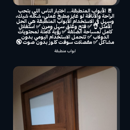
🚪 الأبواب المنطبقة… اختيار الناس اللي بتحب
الراحة والأناقة لو عايز مطبخ عملي، شكله شيك،
وسهل في الاستخدام الأبواب المنطبقة هي الحل
الأمثل 👌 ✅ فتح وغلق سهل ومرن ✅ استغلال
كامل لمساحة الضلفة ✅ رؤية كاملة لمحتويات
الدولاب ✅ تتحمل الاستخدام اليومي بدون
مشاكل ✅ مفصلات سوفت كلوز بدون صوت 🔇
ابواب منطبقة