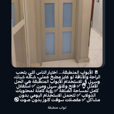
🚪 الأبواب المنطبقة… اختيار الناس اللي بتحب
الراحة والأناقة لو عايز مطبخ عملي، شكله شيك،
وسهل في الاستخدام الأبواب المنطبقة هي الحل
الأمثل 👌 ✅ فتح وغلق سهل ومرن ✅ استغلال
كامل لمساحة الضلفة ✅ رؤية كاملة لمحتويات
الدولاب ✅ تتحمل الاستخدام اليومي بدون
مشاكل ✅ مفصلات سوفت كلوز بدون صوت 🔇
ابواب منطبقة