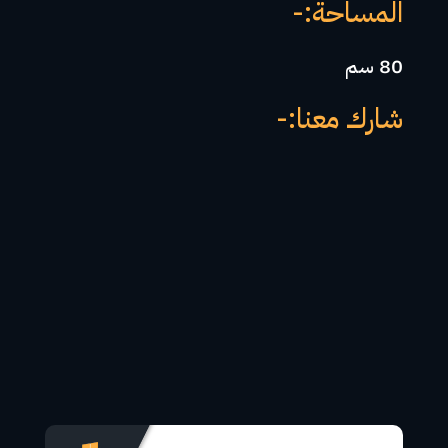
المساحة:-
80 سم
شارك معنا:-