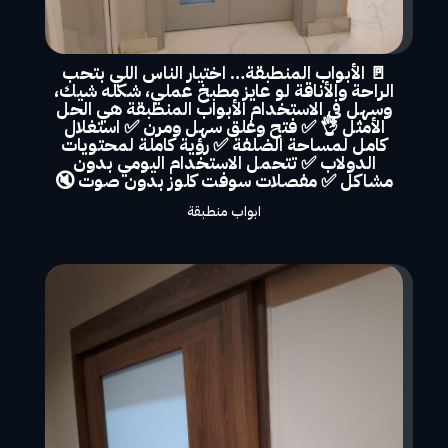
🚪 الأبواب المنطبقة… اختيار الناس اللي بتحب
الراحة والأناقة لو عايز مطبخ عملي، شكله شيك،
وسهل في الاستخدام الأبواب المنطبقة هي الحل
الأمثل 👌 ✅ فتح وغلق سهل ومرن ✅ استغلال
كامل لمساحة الضلفة ✅ رؤية كاملة لمحتويات
الدولاب ✅ تتحمل الاستخدام اليومي بدون
مشاكل ✅ مفصلات سوفت كلوز بدون صوت 🔇
ابواب منطبقة