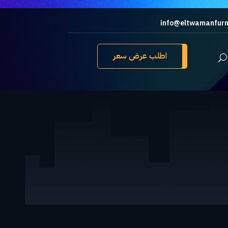
info@eltwamanfurn
اطلب عرض سعر