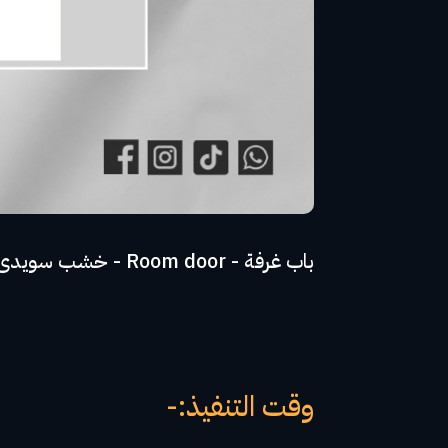
باب غرفة - Room door - خشب سويدى علي طبقة HPL - ضمان 10 اعوام
وقت التنفيذ:-