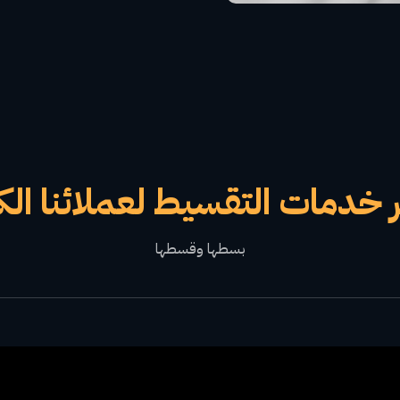
 خدمات التقسيط لعملائنا الك
بسطها وقسطها