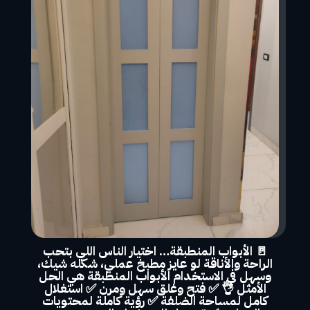
🚪 الأبواب المنطبقة… اختيار الناس اللي بتحب
الراحة والأناقة لو عايز مطبخ عملي، شكله شيك،
وسهل في الاستخدام الأبواب المنطبقة هي الحل
الأمثل 👌 ✅ فتح وغلق سهل ومرن ✅ استغلال
كامل لمساحة الضلفة ✅ رؤية كاملة لمحتويات