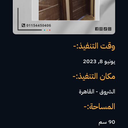
وقت التنفيذ:-
يونيو 8, 2023
مكان التنفيذ:-
الشروق - القاهرة
المساحة:-
90 سم