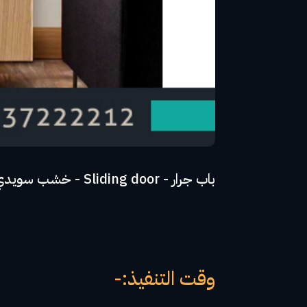
باب جرار - Sliding door - خشب سويدي عليه طبقة HPL المانى - مجرة ايطالى مستخبية - ضمان 10 اعوام
وقت التنفيذ:-