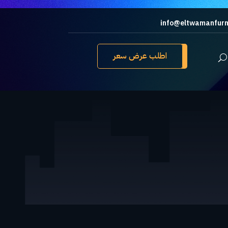
info@eltwamanfurn
اطلب عرض سعر