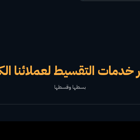
 خدمات التقسيط لعملائنا الك
بسطها وقسطها