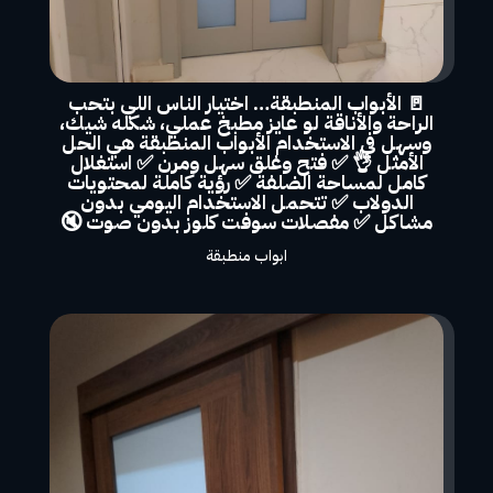
🚪 الأبواب المنطبقة… اختيار الناس اللي بتحب
الراحة والأناقة لو عايز مطبخ عملي، شكله شيك،
وسهل في الاستخدام الأبواب المنطبقة هي الحل
الأمثل 👌 ✅ فتح وغلق سهل ومرن ✅ استغلال
كامل لمساحة الضلفة ✅ رؤية كاملة لمحتويات
الدولاب ✅ تتحمل الاستخدام اليومي بدون
مشاكل ✅ مفصلات سوفت كلوز بدون صوت 🔇
ابواب منطبقة