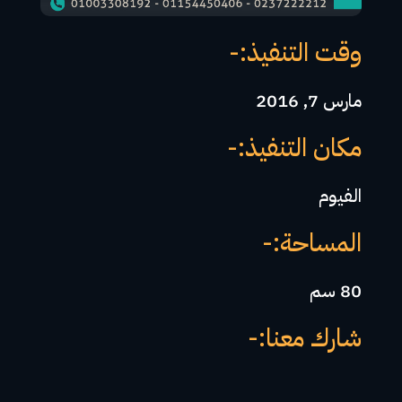
وقت التنفيذ:-
مارس 7, 2016
مكان التنفيذ:-
الفيوم
المساحة:-
80 سم
شارك معنا:-