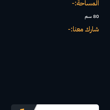
المساحة:-
80 سم
شارك معنا:-