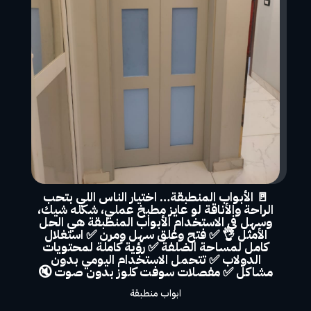
🚪 الأبواب المنطبقة… اختيار الناس اللي بتحب
الراحة والأناقة لو عايز مطبخ عملي، شكله شيك،
وسهل في الاستخدام الأبواب المنطبقة هي الحل
الأمثل 👌 ✅ فتح وغلق سهل ومرن ✅ استغلال
كامل لمساحة الضلفة ✅ رؤية كاملة لمحتويات
الدولاب ✅ تتحمل الاستخدام اليومي بدون
مشاكل ✅ مفصلات سوفت كلوز بدون صوت 🔇
ابواب منطبقة