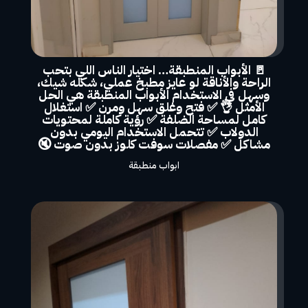
🚪 الأبواب المنطبقة… اختيار الناس اللي بتحب
الراحة والأناقة لو عايز مطبخ عملي، شكله شيك،
وسهل في الاستخدام الأبواب المنطبقة هي الحل
الأمثل 👌 ✅ فتح وغلق سهل ومرن ✅ استغلال
كامل لمساحة الضلفة ✅ رؤية كاملة لمحتويات
الدولاب ✅ تتحمل الاستخدام اليومي بدون
مشاكل ✅ مفصلات سوفت كلوز بدون صوت 🔇
ابواب منطبقة