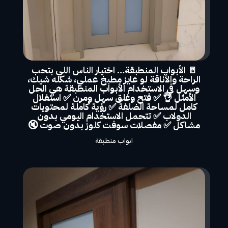
🚪 الأبواب المنطبقة… اختيار الناس اللي بتحب
الراحة والأناقة لو عايز مطبخ عملي، شكله شيك،
وسهل في الاستخدام الأبواب المنطبقة هي الحل
الأمثل 👌 ✅ فتح وغلق سهل ومرن ✅ استغلال
كامل لمساحة الضلفة ✅ رؤية كاملة لمحتويات
الدولاب ✅ تتحمل الاستخدام اليومي بدون
مشاكل ✅ مفصلات سوفت كلوز بدون صوت 🔇
ابواب منطبقة