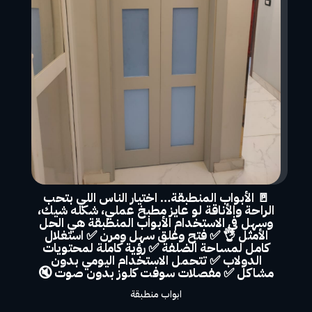
🚪 الأبواب المنطبقة… اختيار الناس اللي بتحب
الراحة والأناقة لو عايز مطبخ عملي، شكله شيك،
وسهل في الاستخدام الأبواب المنطبقة هي الحل
الأمثل 👌 ✅ فتح وغلق سهل ومرن ✅ استغلال
كامل لمساحة الضلفة ✅ رؤية كاملة لمحتويات
الدولاب ✅ تتحمل الاستخدام اليومي بدون
مشاكل ✅ مفصلات سوفت كلوز بدون صوت 🔇
ابواب منطبقة