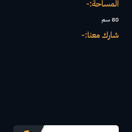
المساحة:-
80 سم
شارك معنا:-