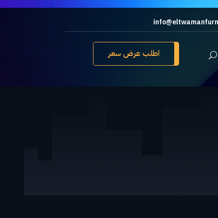
info@eltwamanfurn
اطلب عرض سعر