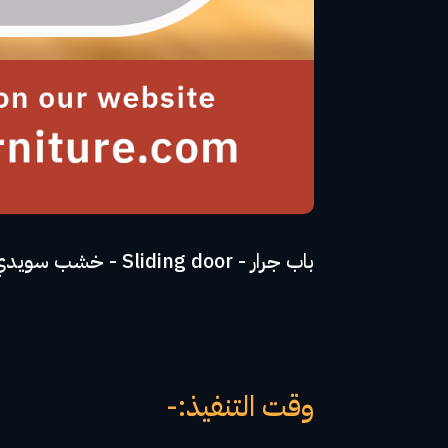
باب جرار - Sliding door - خشب سويدي عليه طبقة HPL المانى - مجرة ايطالى ظاهرة - ضمان 10 اعوام
وقت التنفيذ:-