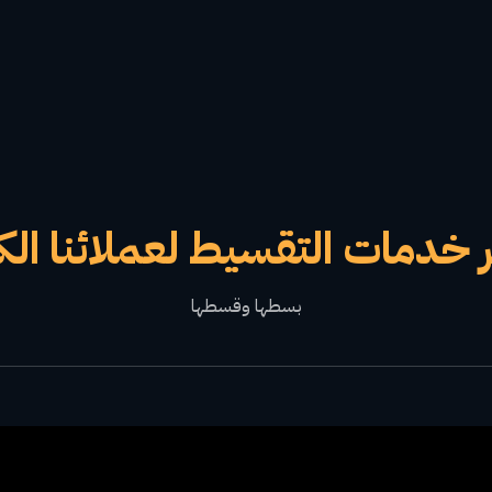
 خدمات التقسيط لعملائنا الك
بسطها وقسطها