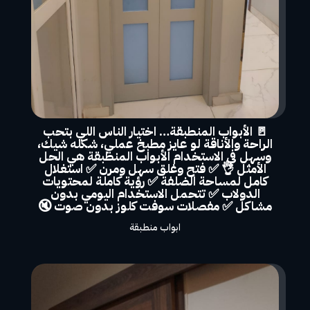
🚪 الأبواب المنطبقة… اختيار الناس اللي بتحب
الراحة والأناقة لو عايز مطبخ عملي، شكله شيك،
وسهل في الاستخدام الأبواب المنطبقة هي الحل
الأمثل 👌 ✅ فتح وغلق سهل ومرن ✅ استغلال
كامل لمساحة الضلفة ✅ رؤية كاملة لمحتويات
الدولاب ✅ تتحمل الاستخدام اليومي بدون
مشاكل ✅ مفصلات سوفت كلوز بدون صوت 🔇
ابواب منطبقة