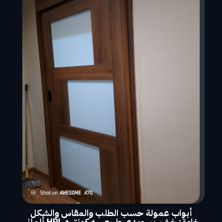
أبواب عمولة حسب الطلب والمقاس والشكل
خامة: خشب سويدي طبيعي + كونتر + HPL ألماني