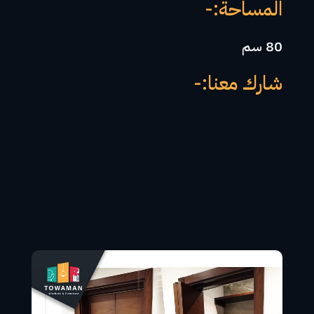
المساحة:-
80 سم
شارك معنا:-