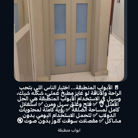
🚪 الأبواب المنطبقة… اختيار الناس اللي بتحب
الراحة والأناقة لو عايز مطبخ عملي، شكله شيك،
وسهل في الاستخدام الأبواب المنطبقة هي الحل
الأمثل 👌 ✅ فتح وغلق سهل ومرن ✅ استغلال
كامل لمساحة الضلفة ✅ رؤية كاملة لمحتويات
الدولاب ✅ تتحمل الاستخدام اليومي بدون
مشاكل ✅ مفصلات سوفت كلوز بدون صوت 🔇
ابواب منطبقة