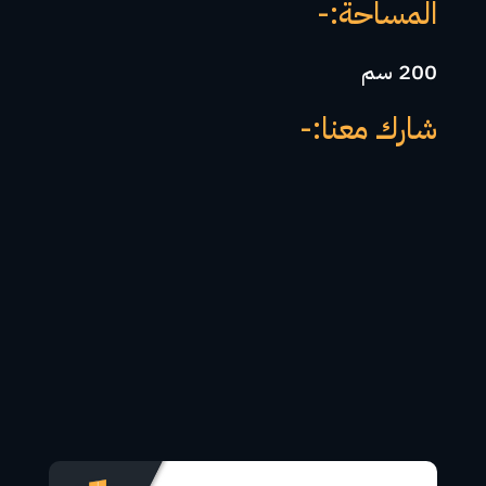
المساحة:-
200 سم
شارك معنا:-