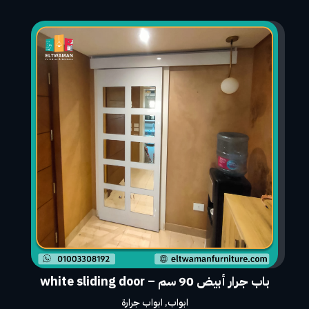
باب جرار أبيض 90 سم – white sliding door
ابواب
,
ابواب جرارة