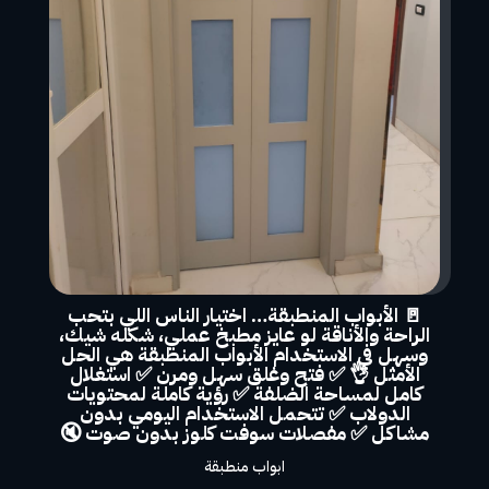
🚪 الأبواب المنطبقة… اختيار الناس اللي بتحب
الراحة والأناقة لو عايز مطبخ عملي، شكله شيك،
وسهل في الاستخدام الأبواب المنطبقة هي الحل
الأمثل 👌 ✅ فتح وغلق سهل ومرن ✅ استغلال
كامل لمساحة الضلفة ✅ رؤية كاملة لمحتويات
الدولاب ✅ تتحمل الاستخدام اليومي بدون
مشاكل ✅ مفصلات سوفت كلوز بدون صوت 🔇
ابواب منطبقة