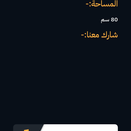
المساحة:-
80 سم
شارك معنا:-