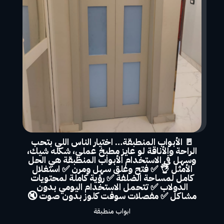
🚪 الأبواب المنطبقة… اختيار الناس اللي بتحب
الراحة والأناقة لو عايز مطبخ عملي، شكله شيك،
وسهل في الاستخدام الأبواب المنطبقة هي الحل
الأمثل 👌 ✅ فتح وغلق سهل ومرن ✅ استغلال
كامل لمساحة الضلفة ✅ رؤية كاملة لمحتويات
الدولاب ✅ تتحمل الاستخدام اليومي بدون
مشاكل ✅ مفصلات سوفت كلوز بدون صوت 🔇
ابواب منطبقة