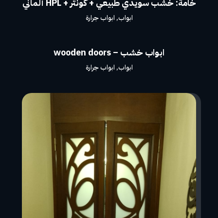
خامة: خشب سويدي طبيعي + كونتر + HPL ألماني
ابواب
,
ابواب جرارة
ابواب خشب – wooden doors
ابواب
,
ابواب جرارة