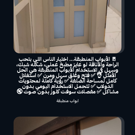
🚪 الأبواب المنطبقة… اختيار الناس اللي بتحب
الراحة والأناقة لو عايز مطبخ عملي، شكله شيك،
وسهل في الاستخدام الأبواب المنطبقة هي الحل
الأمثل 👌 ✅ فتح وغلق سهل ومرن ✅ استغلال
كامل لمساحة الضلفة ✅ رؤية كاملة لمحتويات
الدولاب ✅ تتحمل الاستخدام اليومي بدون
مشاكل ✅ مفصلات سوفت كلوز بدون صوت 🔇
ابواب منطبقة