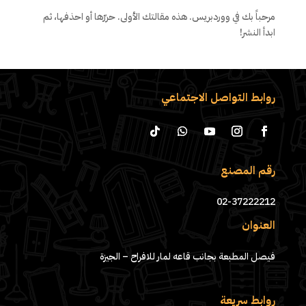
مرحباً بك في ووردبريس. هذه مقالتك الأولى. حررّها أو احذفها، ثم
ابدأ النشر!
روابط التواصل الاجتماعي
رقم المصنع
02-37222212
العنوان
فيصل المطبعة بجانب قاعه لمار للافراح – الجيزة
روابط سريعة