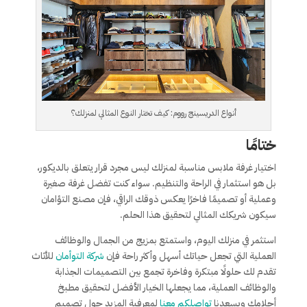
أنواع الدريسينج رووم: كيف تختار النوع المثالي لمنزلك؟
ختامًا
اختيار غرفة ملابس مناسبة لمنزلك ليس مجرد قرار يتعلق بالديكور،
بل هو استثمار في الراحة والتنظيم. سواء كنت تفضل غرفة صغيرة
وعملية أو تصميمًا فاخرًا يعكس ذوقك الراقي، فإن مصنع التؤامان
سيكون شريكك المثالي لتحقيق هذا الحلم.
استثمر في منزلك اليوم، واستمتع بمزيج من الجمال والوظائف
العملية التي تجعل حياتك أسهل وأكثر راحة فإن
شركة التوأمان
للأثاث
تقدم لك حلولًا مبتكرة وفاخرة تجمع بين التصميمات الجذابة
والوظائف العملية، مما يجعلها الخيار الأفضل لتحقيق مطبخ
أحلامك ويسعدنا
تواصلكم معنا
لمعرفية المزيد حول تصميم