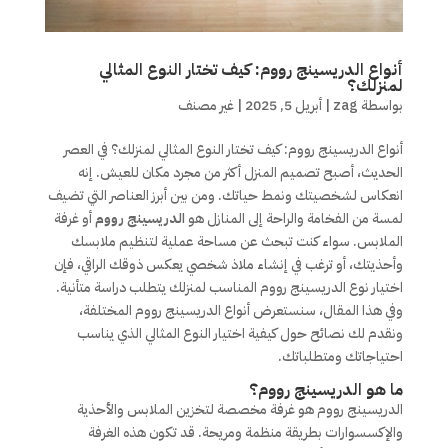
أنواع الدريسينج رووم: كيف تختار النوع المثالي
لمنزلك؟
بواسطة
zag
|
أبريل 5, 2025
|
غير مصنف
أنواع الدريسينج رووم: كيف تختار النوع المثالي لمنزلك؟ في العصر
الحديث، أصبح تصميم المنزل أكثر من مجرد مكان للعيش. إنه
انعكاس لشخصيتك ونمط حياتك. ومن بين أبرز العناصر التي تضيف
لمسة من الفخامة والراحة إلى المنازل هو
الدريسينج رووم
أو غرفة
الملابس. سواء كنت تبحث عن مساحة عملية لتنظيم ملابسك
وأحذيتك، أو ترغب في إنشاء ملاذ شخصي يعكس ذوقك الراقي، فإن
اختيار نوع الدريسينج رووم المناسب لمنزلك يتطلب دراسة متأنية.
وفي هذا المقال، سنستعرض أنواع الدريسينج رووم المختلفة،
ونقدم لك نصائح حول كيفية اختيار النوع المثالي الذي يناسب
احتياجاتك ومتطلباتك.
ما هو الدريسينج رووم؟
الدريسينج رووم هو غرفة مخصصة لتخزين الملابس والأحذية
والإكسسوارات بطريقة منظمة ومريحة. قد تكون هذه الغرفة