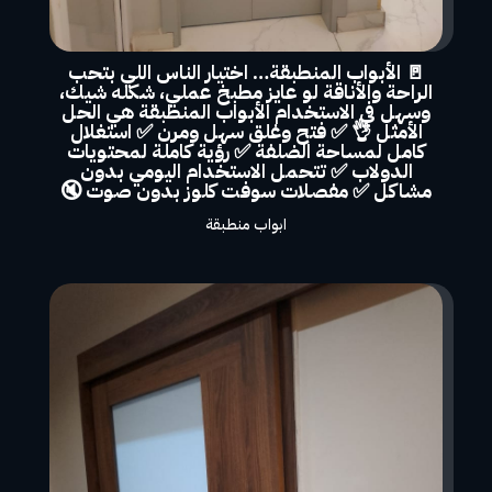
🚪 الأبواب المنطبقة… اختيار الناس اللي بتحب
الراحة والأناقة لو عايز مطبخ عملي، شكله شيك،
وسهل في الاستخدام الأبواب المنطبقة هي الحل
الأمثل 👌 ✅ فتح وغلق سهل ومرن ✅ استغلال
كامل لمساحة الضلفة ✅ رؤية كاملة لمحتويات
الدولاب ✅ تتحمل الاستخدام اليومي بدون
مشاكل ✅ مفصلات سوفت كلوز بدون صوت 🔇
ابواب منطبقة