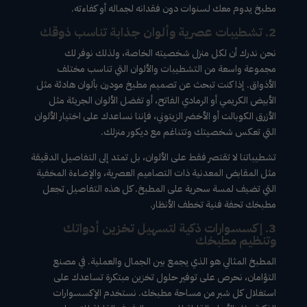
مطبخ يدوم معك لسنوات دون فقدانه لجماله أو كفاءته.
2. تشطيبات عصرية وألوان جذابة تناسب ذوقك
نحن ندرك أن لكل منزل شخصيته الخاصة، ولذلك نوفر لك
مجموعة واسعة من التشطيبات والألوان التي تناسب مختلف
الأذواق. إذا كنت تبحث عن تصميم مطبخ مودرن بألوان هادئة مثل
الأبيض الكريمي أو الرمادي الفاتح، أو تفضل الألوان الجريئة مثل
الأزرق الكوبالت أو الأخضر الزيتوني، فإننا نساعدك على اختيار الألوان
التي تعكس شخصيتك وتتناغم مع ديكور منزلك.
تشطيباتنا لا تقتصر فقط على الألوان، بل تمتد إلى التفاصيل الدقيقة
مثل المقابض المعدنية ذات التصاميم العصرية، والإضاءة المخفية
التي تضيف لمسة سحرية على المطبخ. كل هذه التفاصيل تجعل
مطبخك تحفة فنية تخطف الأنظار.
3. إكسسوارات ذكية لتسهيل تخزين أدواتك
وتنظيم مطبخك
المطبخ المثالي هو الذي يجمع بين الجمال والعملية. في مصنع
التؤامان، نحرص على توفير حلول تخزين مبتكرة تساعدك على
استغلال كل شبر من مساحة مطبخك. نستخدم الإكسسوارات