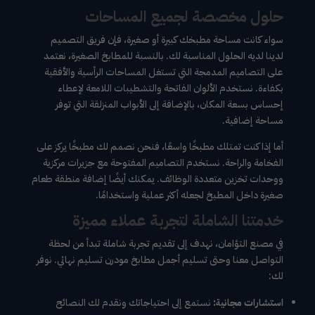
حلول مخصصة لجميع المساحات
سواء كانت مساحة مطبخك كبيرة أو صغيرة، فإن فريق التصميم
لدينا لديه الحلول المناسبة لك. بالنسبة للمطابخ الصغيرة، نعتمد
على التصاميم المدمجة التي تستغل المساحات الرأسية والأفقية
بكفاءة. نستخدم الألوان الفاتحة والتشطيبات اللامعة لإعطاء
إحساس بسعة المكان، بالإضافة إلى الأبواب المنزلقة التي توفر
مساحة إضافية.
أما إذا كنت تمتلك مطبخًا واسعًا، فنحن نصمم لك مطبخًا يركز على
الفخامة والراحة. نستخدم التصاميم المفتوحة مع جزيرات مركزية
ووحدات تخزين متعددة الوظائف. يمكنك أيضًا إضافة منطقة طعام
صغيرة داخل المطبخ لجعله أكثر عملية واستخدامًا.
خدمتنا الشاملة لتجربة عملاء مميزة
في مصنع التؤامان، نهدف إلى تقديم تجربة شاملة تبدأ من لحظة
التواصل معنا وحتى تسليم أجمل مطابخ مودرن تسليم نهائي. نوفر
لك:
استشارات مجانية:
نستمع إلى احتياجاتك ونقدم لك النصائح