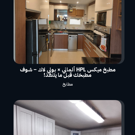
مطبخ ميكس HPL ألماني × بولي لاك – شوف
مطبخك قبل ما يتنفذ!
مطابخ