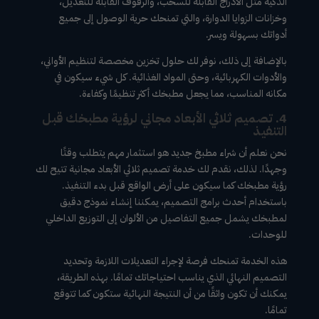
الذكية مثل الأدراج القابلة للسحب، والرفوف القابلة للتعديل،
وخزانات الزوايا الدوارة، والتي تمنحك حرية الوصول إلى جميع
أدواتك بسهولة ويسر.
بالإضافة إلى ذلك، نوفر لك حلول تخزين مخصصة لتنظيم الأواني،
والأدوات الكهربائية، وحتى المواد الغذائية. كل شيء سيكون في
مكانه المناسب، مما يجعل مطبخك أكثر تنظيمًا وكفاءة.
4. تصميم ثلاثي الأبعاد مجاني لرؤية مطبخك قبل
التنفيذ
نحن نعلم أن شراء مطبخ جديد هو استثمار مهم يتطلب وقتًا
وجهدًا. لذلك، نقدم لك خدمة تصميم ثلاثي الأبعاد مجانية تتيح لك
رؤية مطبخك كما سيكون على أرض الواقع قبل بدء التنفيذ.
باستخدام أحدث برامج التصميم، يمكننا إنشاء نموذج دقيق
لمطبخك يشمل جميع التفاصيل من الألوان إلى التوزيع الداخلي
للوحدات.
هذه الخدمة تمنحك فرصة لإجراء التعديلات اللازمة وتحديد
التصميم النهائي الذي يناسب احتياجاتك تمامًا. بهذه الطريقة،
يمكنك أن تكون واثقًا من أن النتيجة النهائية ستكون كما تتوقع
تمامًا.