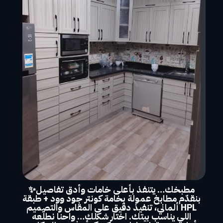
مطبخك… يتنفذ بأعلى خامات وأدق تفاصيل✨
بنقدّم مطابخ عمولة بخامة كونتر جود وود + طبقة
HPL ألماني، تنفيذ دقيق على المقاس والتصميم
اللي يناسب بيتك. اختار شكلك… واحنا نطلّعه