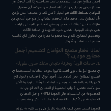
أجمل مطابخ مودرن.. بتصميم يناسب مساحتك إذا كنت تبحث عن
مطبخ مودرن يجمع بين الشياكة، العملية، والجودة، فإن
مصنع
التؤامان لصناعة الأثاث
هو الخيار الأمثل لك. في مصنعنا، نحن نؤمن
بأن المطبخ ليس مجرد مكان لتحضير الطعام، بل هو جزء أساسي من
منزلك يعكس ذوقك الشخصي ويضفي لمسة من الجمال والراحة
على حياتك اليومية. بفضل خبرتنا الطويلة في صناعة الأثاث
وتصميم المطابخ، نقدم لك مجموعة مميزة من الحلول التي تناسب
جميع المساحات والأذواق.
لماذا تختار مصنع التؤامان لتصميم أجمل
مطابخ مودرن ؟
1. خامات قوية ومتينة تعيش معك سنين طويلة
في مصنع التؤامان، نولي اهتمامًا كبيرًا بجودة الخامات المستخدمة في
تصنيع المطابخ. نحن نعتمد على أجود أنواع الأخشاب والمواد التي
تتميز بالقوة والمتانة، مما يجعل مطبخك مقاومًا للرطوبة والتآكل.
سواء كنت تفضل الأبواب الخشبية أو المطابخ ذات الواجهات
المصنوعة من البلاستيك عالي الجودة (HPL) أو حتى المطابخ
المصنوعة من الأكريليك اللامع، لدينا ما يناسب كل رغبة وميزانية.
الجودة ليست مجرد كلمة بالنسبة لنا، بل هي وعد نلتزم به لتوفير