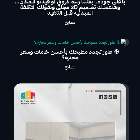
بأعلى جودة. ابعتلنا رسم كروكي أو فيديو للمكان…
وهنعملّك تصميم 3D مجاني ونقولك التكلفة
المبدئية قبل التنفيذ
مطابخ
🎯 عاوز تجدد مطبخك بأحسن خامات وسعر
محترم؟
مطابخ