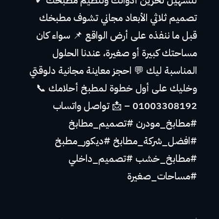
لتسهيل تخزين أدواتك وتنظيم مطبخك ✔
تصميم ثلاثي الأبعاد مجاني تشوف مطبخك
قبل ما ننفذه على أرض الواقع 📌 سواء كان
مساحتك كبيرة أو صغيرة، عندنا الحلول
المناسبة ليك 💬 احجز معاينة مجانية دلوقتي
وخليك على أول خطوة لمطبخ أحلامك 📞
01003308192 – 📩 تواصل واتساب
#مطابخ_مودرن #تصميم_مطابخ
#افضل_شركة_مطابخ #ديكور_مطبخ
#مطابخ_خشب #تصميم_داخلي
#مساحات_صغيرة