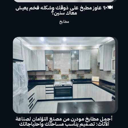
🍽️✨ عاوز مطبخ على ذوقك وشكله فخم يعيش
معاك سنين؟
مطابخ
أجمل مطابخ مودرن من مصنع التؤامان لصناعة
الأثاث: تصميم يناسب مساحتك واحتياجاتك