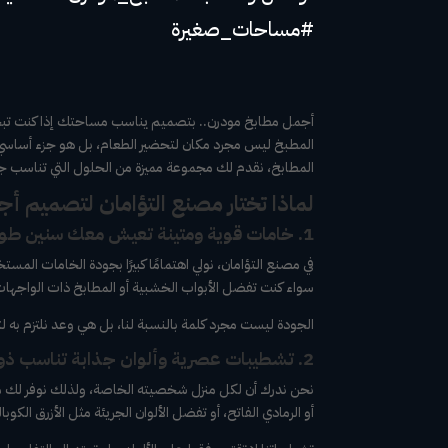
#مساحات_صغيرة
أجمل مطابخ مودرن.. بتصميم يناسب مساحتك إذا كنت تبحث
المطبخ ليس مجرد مكان لتحضير الطعام، بل هو جزء أساسي
المطابخ، نقدم لك مجموعة مميزة من الحلول التي تناسب ج
لماذا تختار مصنع التؤامان لتصميم أ
1. خامات قوية ومتينة تعيش معك سنين طويلة
في مصنع التؤامان، نولي اهتمامًا كبيرًا بجودة الخامات المس
سواء كنت تفضل الأبواب الخشبية أو المطابخ ذات الواجهات المصنوعة من البلاستيك عالي الجودة (HPL) أو حتى ا
الجودة ليست مجرد كلمة بالنسبة لنا، بل هي وعد نلتزم به 
2. تشطيبات عصرية وألوان جذابة تناسب ذوقك
نحن ندرك أن لكل منزل شخصيته الخاصة، ولذلك نوفر لك مج
أو الرمادي الفاتح، أو تفضل الألوان الجريئة مثل الأزرق الك