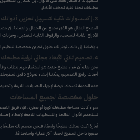
تشطيباتنا لا تقتصر فقط على الألوان، بل تمتد إلى التفا
مطبخك تحفة فنية تخطف الأنظار.
3. إكسسوارات ذكية لتسهيل تخزين أدواتك وتنظيم مطبخك
المطبخ المثالي هو الذي يجمع بين الجمال والعملية. في 
الأدراج القابلة للسحب، والرفوف القابلة للتعديل، وخزانات 
بالإضافة إلى ذلك، نوفر لك حلول تخزين مخصصة لتنظيم الأوا
4. تصميم ثلاثي الأبعاد مجاني لرؤية مطبخك قبل التنفيذ
نحن نعلم أن شراء مطبخ جديد هو استثمار مهم يتطلب وقتًا
أحدث برامج التصميم، يمكننا إنشاء نموذج دقيق لمطبخك ي
هذه الخدمة تمنحك فرصة لإجراء التعديلات اللازمة وتحديد الت
حلول مخصصة لجميع المساحات
سواء كانت مساحة مطبخك كبيرة أو صغيرة، فإن فريق التصميم
نستخدم الألوان الفاتحة والتشطيبات اللامعة لإعطاء إحساس 
أما إذا كنت تمتلك مطبخًا واسعًا، فنحن نصمم لك مطبخًا 
صغيرة داخل المطبخ لجعله أكثر عملية واستخدامًا.