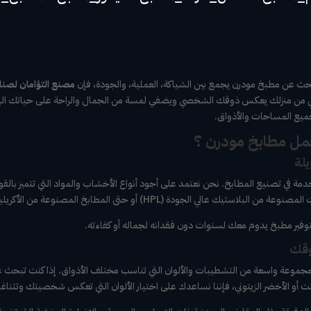
 عن مطبخ مودرن يجمع بين الشياكة، العملية، والجودة، فإن
مصنع التؤامان لصناع
 من منزلك يعكس ذوقك الشخصي ويضفي لمسة من الجمال والراحة على حياتك اليومي
ميع المساحات والأذواق.
جمل مطابخ مودرن ؟
تخدمة في تصنيع المطابخ. نحن نعتمد على أجود أنواع الأخشاب والمواد التي تتميز بالق
لمطابخ المصنوعة من الأكريليك اللامع، لدينا ما يناسب كل رغبة وميزانية.
لتوفير مطبخ يدوم معك لسنوات دون فقدانه لجماله أو كفاءته.
موعة واسعة من التشطيبات والألوان التي تناسب مختلف الأذواق. إذا كنت تبحث ع
وبالت أو الأخضر الزيتوني، فإننا نساعدك على اختيار الألوان التي تعكس شخصيتك وتتناغ