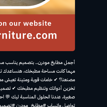
أجمل مطابخ مودرن.. بتصميم يناسب مساحت
مهما كانت مساحة مطبخك، هنساعدك توصل
مصنعنا؟ ✔ خامات قوية ومتينة تعيش م
تخزين أدواتك وتنظيم مطبخك ✔ تصميم ثل
تواصل واتساب #مطابخ_مودرن #تصمي