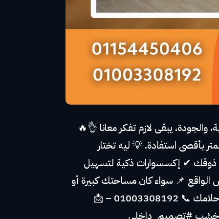
الجودة، يبقى لازم تفكر معانا 👌🔥
بأقصى استفادة. 💡 ليه تختار
 ذوقك ✔ إكسسوارات ذكية لتسهيل
الواقع 📌 سواء كان مساحتك كبيرة أو
صغيرة، عندنا الحلول المناسبة ليك 💬 احجز معاينة مجانية دلوقتي وخليك على أول خطوة لمطبخ أحلامك 📞 01003308192 – 📩
_خشب #تصميم_داخلي