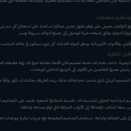
صيل الدقيقة مثل المقابض المعدنية ذات التصاميم العصرية، والإضاءة المخفية التي
مصنع التؤامان، نحرص على توفير حلول تخزين مبتكرة تساعدك على استغلال كل شبر
الزوايا الدوارة، والتي تمنحك حرية الوصول إلى جميع أدواتك بسهولة ويسر.
ني، والأدوات الكهربائية، وحتى المواد الغذائية. كل شيء سيكون في مكانه المناسب،
 وجهدًا. لذلك، نقدم لك خدمة تصميم ثلاثي الأبعاد مجانية تتيح لك رؤية مطبخك كم
شمل جميع التفاصيل من الألوان إلى التوزيع الداخلي للوحدات.
صميم النهائي الذي يناسب احتياجاتك تمامًا. بهذه الطريقة، يمكنك أن تكون واثقًا من 
 لدينا لديه الحلول المناسبة لك. بالنسبة للمطابخ الصغيرة، نعتمد على التصاميم ا
بسعة المكان، بالإضافة إلى الأبواب المنزلقة التي توفر مساحة إضافية.
يركز على الفخامة والراحة. نستخدم التصاميم المفتوحة مع جزيرات مركزية ووحدات ت