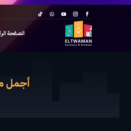
الصفحة الر
أجمل م