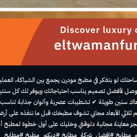
ك لو بتفكر في مطبخ مودرن يجمع بين الشياكة، العملية، و
 لأفضل تصميم يناسب احتياجاتك ويوفر لك كل سنتيمتر 
عاك سنين طويلة ✔ تشطيبات عصرية وألوان جذابة تناسب
اثي الأبعاد مجاني تشوف مطبخك قبل ما ننفذه على أرض 
م_مطابخ #افضل_شركة_مطابخ #ديكور_مطبخ #مطابخ