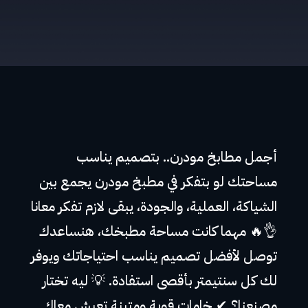
أجمل مطابخ مودرن.. بتصميم يناسب
مساحتك لو بتفكر في مطبخ مودرن يجمع بين
الشياكة، العملية، والجودة، يبقى لازم تفكر معانا
👌🔥 مهما كانت مساحة مطبخك، هنساعدك
توصل لأفضل تصميم يناسب احتياجاتك ويوفر
لك كل سنتيمتر بأقصى استفادة. 💡 ليه تختار
مصنعنا؟ ✔ خامات قوية ومتينة تعيش معاك