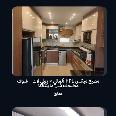
مطبخ ميكس HPL ألماني × بولي لاك – شوف
مطبخك قبل ما يتنفذ!
مطابخ