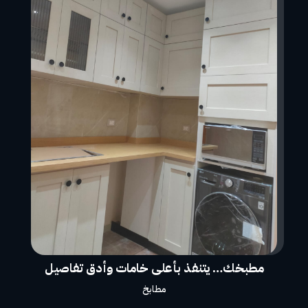
مطبخك… يتنفذ بأعلى خامات وأدق تفاصيل
مطابخ