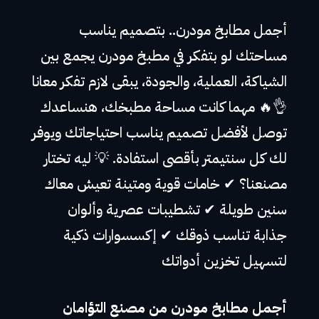
أجمل مطابخ مودرن.. بتصميم يناسب
مساحتك لو بتفكر في مطبخ مودرن يجمع بين
الشياكة، العملية، والجودة، يبقى لازم تفكر معانا
👌🔥 مهما كانت مساحة مطبخك، هنساعدك
توصل لأفضل تصميم يناسب احتياجاتك ويوفر
لك كل سنتيمتر بأقصى استفادة. 💡 ليه تختار
مصنعنا؟ ✔ خامات قوية ومتينة تعيش معاك
سنين طويلة ✔ تشطيبات عصرية وألوان
جذابة تناسب ذوقك ✔ إكسسوارات ذكية
لتسهيل تخزين أدواتك
أجمل مطابخ مودرن من مصنع التؤامان