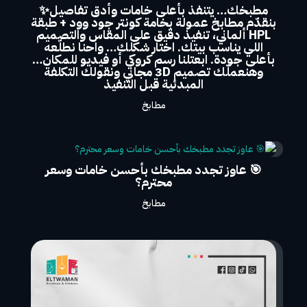
مطبخك… يتنفذ بأعلى خامات وأدق تفاصيل✨
بنقدّم مطابخ عمولة بخامة كونتر جود وود + طبقة
HPL ألماني، تنفيذ دقيق على المقاس والتصميم
اللي يناسب بيتك. اختار شكلك… واحنا نطلّعه
بأعلى جودة. ابعتلنا رسم كروكي أو فيديو للمكان…
وهنعملّك تصميم 3D مجاني ونقولك التكلفة
المبدئية قبل التنفيذ
مطابخ
🎯 عاوز تجدد مطبخك بأحسن خامات وسعر
محترم؟
مطابخ