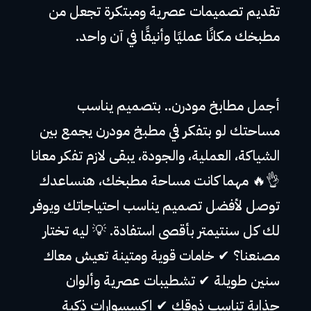
تقديم تصميمات عصرية ومبتكرة تجعل من
مطبخك مكانًا عمليًا وأنيقًا في آن واحد.
أجمل مطابخ مودرن.. بتصميم يناسب
مساحتك لو بتفكر في مطبخ مودرن يجمع بين
الشياكة، العملية، والجودة، يبقى لازم تفكر معانا
👌🔥 مهما كانت مساحة مطبخك، هنساعدك
توصل لأفضل تصميم يناسب احتياجاتك ويوفر
لك كل سنتيمتر بأقصى استفادة. 💡 ليه تختار
مصنعنا؟ ✔ خامات قوية ومتينة تعيش معاك
سنين طويلة ✔ تشطيبات عصرية وألوان
جذابة تناسب ذوقك ✔ إكسسوارات ذكية