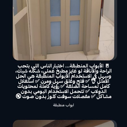
🚪 الأبواب المنطبقة… اختيار الناس اللي بتحب
الراحة والأناقة لو عايز مطبخ عملي، شكله شيك،
وسهل في الاستخدام الأبواب المنطبقة هي الحل
الأمثل 👌 ✅ فتح وغلق سهل ومرن ✅ استغلال
كامل لمساحة الضلفة ✅ رؤية كاملة لمحتويات
الدولاب ✅ تتحمل الاستخدام اليومي بدون
مشاكل ✅ مفصلات سوفت كلوز بدون صوت 🔇
ابواب منطبقة