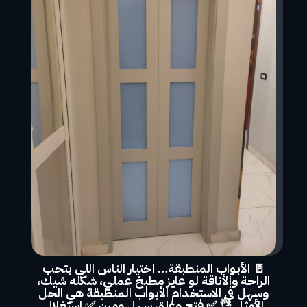
🚪 الأبواب المنطبقة… اختيار الناس اللي بتحب
الراحة والأناقة لو عايز مطبخ عملي، شكله شيك،
وسهل في الاستخدام الأبواب المنطبقة هي الحل
الأمثل 👌 ✅ فتح وغلق سهل ومرن ✅ استغلال