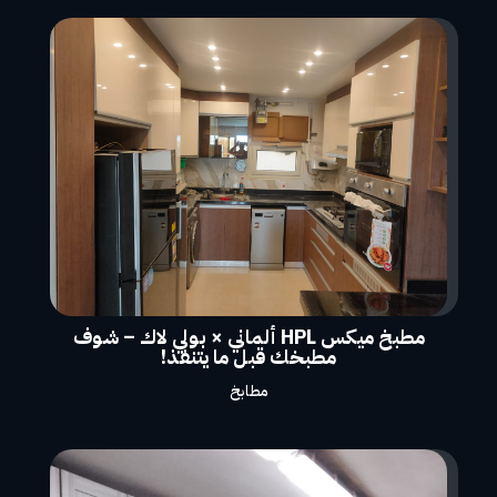
مطبخ ميكس HPL ألماني × بولي لاك – شوف
مطبخك قبل ما يتنفذ!
مطابخ