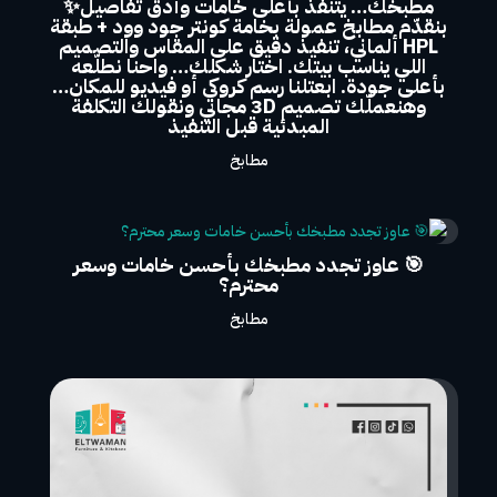
مطبخك… يتنفذ بأعلى خامات وأدق تفاصيل✨
بنقدّم مطابخ عمولة بخامة كونتر جود وود + طبقة
HPL ألماني، تنفيذ دقيق على المقاس والتصميم
اللي يناسب بيتك. اختار شكلك… واحنا نطلّعه
بأعلى جودة. ابعتلنا رسم كروكي أو فيديو للمكان…
وهنعملّك تصميم 3D مجاني ونقولك التكلفة
المبدئية قبل التنفيذ
مطابخ
🎯 عاوز تجدد مطبخك بأحسن خامات وسعر
محترم؟
مطابخ