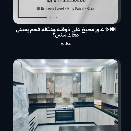
🍽️✨ عاوز مطبخ على ذوقك وشكله فخم يعيش
معاك سنين؟
مطابخ