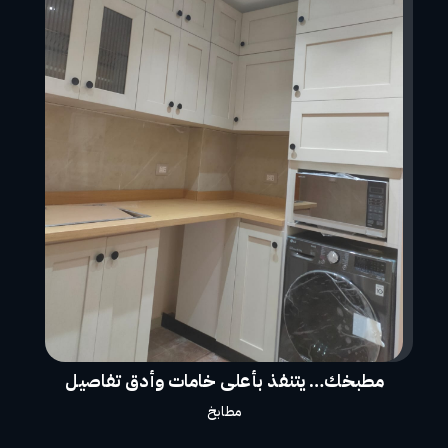
مطبخك… يتنفذ بأعلى خامات وأدق تفاصيل
مطابخ