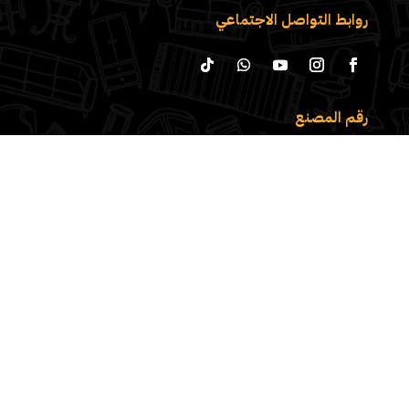
روابط التواصل الاجتماعي
رقم المصنع
02-37222212
العنوان
فيصل المطبعة بجانب قاعه لمار للافراح – الجيزة
روابط سريعة
الصفحة الرئيسية
عن المصنع
تواصل معنا