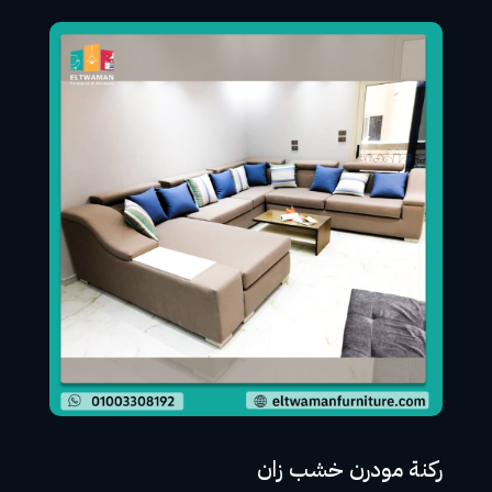
ركنة مودرن خشب زان