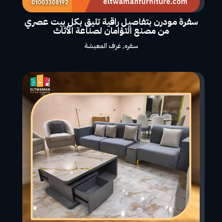
سفرة مودرن بتفاصيل راقية تليق بكل بيت عصري
من مصنع التؤامان لصناعة الأثاث
سفره
,
غرف المعيشة