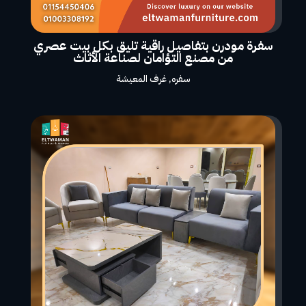
سفرة مودرن بتفاصيل راقية تليق بكل بيت عصري
من مصنع التؤامان لصناعة الأثاث
سفره
,
غرف المعيشة