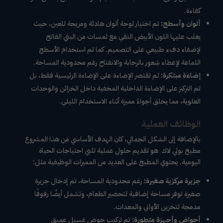
كفاءة.
ألوان وأسطح:
تم اختيار لوحة ألوان هادئة ومريحة للعين، حيث
يغلب عليها اللون الأبيض النقي مع لمسات من البني الفاتح
لإضفاء دفء طبيعي على التصميم. كما تم استخدام الأسطح
اللماعة لإعطاء شعور بالرحابة والانفتاح رغم محدودية المساحة.
إضاءة مبتكرة:
لم تقتصر الإضاءة على الإضاءة الرئيسية فقط، بل
تم التركيز على الإضاءة الداخلية المخفية داخل الخزائن والوحدات
العلوية، مما يخلق أجواءً مميزة أثناء الاستخدام الليلي.
الوظائف العملية
بالإضافة إلى الشكل الجمالي، كان الهدف الأساسي من هذا المشروع
مطبخ بولي لاك هو تقديم حلول عملية تلبي احتياجات الحياة
اليومية. يحتوي المطبخ على العديد من المميزات الوظيفية مثل:
جزيرة مركزية صغيرة:
رغم محدودية المساحة، تم إدخال جزيرة
صغيرة توفر مساحة إضافية لتحضير الطعام، وتشمل أيضًا رفوفًا
مدمجة لتخزين الأواني والمعدات.
أحواض وأجهزة متطورة:
تم تركيب حوض غسيل عميق