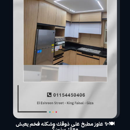
🍽️✨ عاوز مطبخ على ذوقك وشكله فخم يعيش
معاك سنين؟