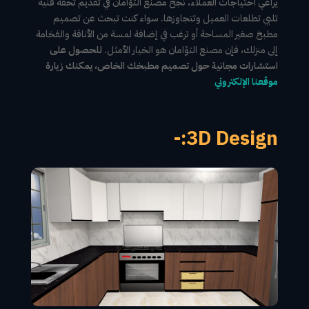
يراعي احتياجات العملاء، نجح مصنع التؤامان في تقديم تحفة فنية
تلبي تطلعات العميل وتتجاوزها. سواء كنت تبحث عن تصميم
مطبخ صغير المساحة أو ترغب في إضافة لمسة من الأناقة والفخامة
إلى منزلك، فإن مصنع التؤامان هو الخيار الأمثل.
للحصول على
استشارات مجانية حول تصميم مطبخك الخاص، يمكنك زيارة
موقعنا الإلكتروني
3D Design:-