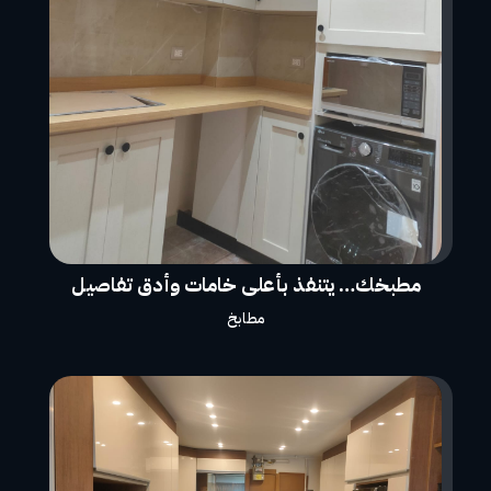
مطبخك… يتنفذ بأعلى خامات وأدق تفاصيل
مطابخ