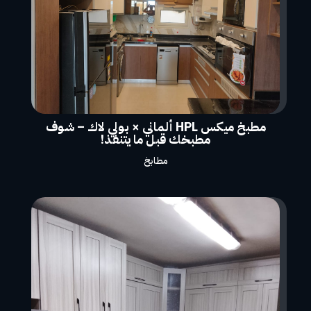
مطبخ ميكس HPL ألماني × بولي لاك – شوف
مطبخك قبل ما يتنفذ!
مطابخ