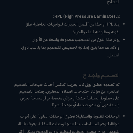
المطابخ.
HPL (High Pressure Laminate):
يعد HPL واحدًا من أفضل الخيارات للواجهات الداخلية نظرًا
لقوته ومقاومته للماء والحرارة.
يوفر هذا النوع من التشطيب مجموعة واسعة من الألوان
والأنماط، مما يتيح إمكانية تخصيص التصميم بما يناسب ذوق
العميل.
التصميم والإبداع
تم تصميم مطبخ بولي لاك بطريقة تعكس أحدث صيحات التصميم
العالمي، مع مراعاة احتياجات العملاء المحليين. يعتمد التصميم
على خطوط انسيابية حديثة وخزائن مدمجة توفر مساحة تخزين
واسعة دون أن تبدو ضخمة أو مزعجة بصريًا.
الوحدات العلوية والسفلية:
تحتوي الوحدات العلوية على أبواب
منزلقة لتوفير المساحة، بينما تتميز الوحدات السفلية برفوف قابلة
للتعديل ودرج متعدد الطبقات لتنظيم أدوات المطبخ بشكل أكثر