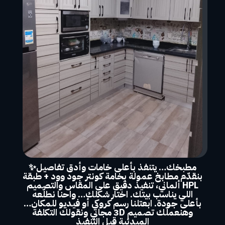
مطبخك… يتنفذ بأعلى خامات وأدق تفاصيل✨
بنقدّم مطابخ عمولة بخامة كونتر جود وود + طبقة
HPL ألماني، تنفيذ دقيق على المقاس والتصميم
اللي يناسب بيتك. اختار شكلك… واحنا نطلّعه
بأعلى جودة. ابعتلنا رسم كروكي أو فيديو للمكان…
وهنعملّك تصميم 3D مجاني ونقولك التكلفة
المبدئية قبل التنفيذ