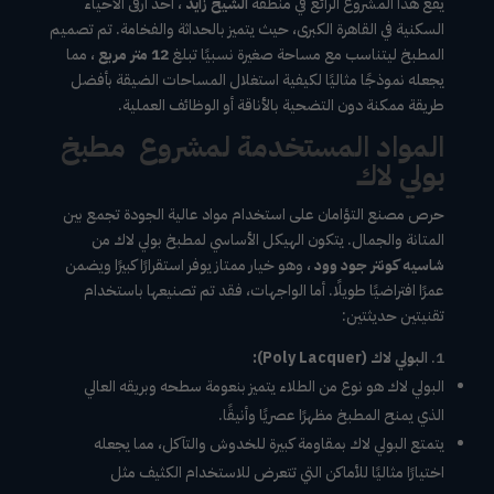
يقع هذا المشروع الرائع في منطقة
الشيخ زايد
، أحد أرقى الأحياء
السكنية في القاهرة الكبرى، حيث يتميز بالحداثة والفخامة. تم تصميم
المطبخ ليتناسب مع مساحة صغيرة نسبيًا تبلغ
12 متر مربع
، مما
يجعله نموذجًا مثاليًا لكيفية استغلال المساحات الضيقة بأفضل
طريقة ممكنة دون التضحية بالأناقة أو الوظائف العملية.
المواد المستخدمة لمشروع مطبخ
بولي لاك
حرص مصنع التؤامان على استخدام مواد عالية الجودة تجمع بين
المتانة والجمال. يتكون الهيكل الأساسي لمطبخ بولي لاك من
شاسيه كونتر جود وود
، وهو خيار ممتاز يوفر استقرارًا كبيرًا ويضمن
عمرًا افتراضيًا طويلًا. أما الواجهات، فقد تم تصنيعها باستخدام
تقنيتين حديثتين:
البولي لاك (Poly Lacquer):
البولي لاك هو نوع من الطلاء يتميز بنعومة سطحه وبريقه العالي
الذي يمنح المطبخ مظهرًا عصريًا وأنيقًا.
يتمتع البولي لاك بمقاومة كبيرة للخدوش والتآكل، مما يجعله
اختيارًا مثاليًا للأماكن التي تتعرض للاستخدام الكثيف مثل