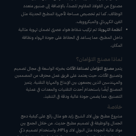
مصنوع من الفولاذ المقاوم للصدأ، بالإضافة إلى صنبور متعدد
الوظائف. كما تم تخصيص مساحة لأجهزة المطبخ الحديثة مثل
الفرن الكهربائي والميكروويف.
أنظمة التهوية:
تم تركيب شفاط هواء عصري لضمان تهوية مثالية
داخل المطبخ، مما يساعد في الحفاظ على جودة الهواء ونظافة
المكان.
لماذا مصنع التؤامان؟
يتميز
مصنع التؤامان لصناعة الأثاث
بخبرته الواسعة في مجال تصميم
وتصنيع الأثاث، حيث يعتمد على فريق عمل محترف من المصممين
والمهندسين الذين يجمعون بين الإبداع والمهارة التقنية. يتميز
المصنع أيضًا باستخدام أحدث التقنيات والمعدات في عملية
التصنيع، مما يضمن جودة عالية ودقة في التنفيذ.
خلاصة
مشروع مطبخ بولي لاك الشيخ زايد هو مثال رائع على كيفية دمج
الجمال والوظيفة في تصميم مطبخ حديث. من خلال الجمع بين
مواد عالية الجودة مثل البولي لاك وHPL، واستخدام تصميم ذكي