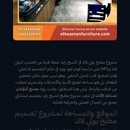
مشروع مطبخ بولي لاك فى الشيخ زايد: تحفة فنية من الخشب البولي
لاك وHPL على شاسيه كونتر جود وود في عالم التصميم الداخلي،
يُعتبر المطبخ قلب المنزل النابض. وهو ليس مجرد مكان لتحضير
الطعام، بل هو مساحة تجمع الأسرة والأصدقاء، وتمنحهم لحظات
من الدفء والراحة. ومن هذا المنطلق، جاءت رؤية
مصنع التؤامان
لصناعة الأثاث
في تنفيذ مشروع مطبخ الشيخ زايد بتصميم استثنائي
يجمع بين الجمال العملي والحرفية العالية.
الموقع والمساحة لمشروع تصميم
مطبخ بولي لاك