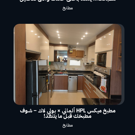
مطابخ
مطبخ ميكس HPL ألماني × بولي لاك – شوف
مطبخك قبل ما يتنفذ!
مطابخ