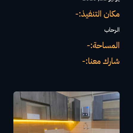
مكان التنفيذ:-
الرحاب
المساحة:-
شارك معنا:-