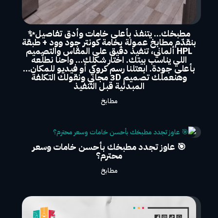
مطبخك… يتنفذ بأعلى خامات وأدق تفاصيل✨
بنقدّم مطابخ عمولة بخامة كونتر جود وود + طبقة
HPL ألماني، تنفيذ دقيق على المقاس والتصميم
اللي يناسب بيتك. اختار شكلك… واحنا نطلّعه
بأعلى جودة. ابعتلنا رسم كروكي أو فيديو للمكان…
وهنعملّك تصميم 3D مجاني ونقولك التكلفة
المبدئية قبل التنفيذ
مطابخ
🎯 عاوز تجدد مطبخك بأحسن خامات وسعر
محترم؟
مطابخ