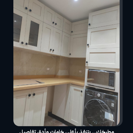
مطبخك… يتنفذ بأعلى خامات وأدق تفاصيل