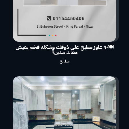
🍽️✨ عاوز مطبخ على ذوقك وشكله فخم يعيش
معاك سنين؟
مطابخ