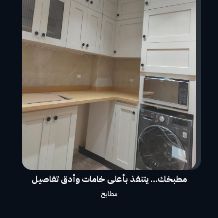
مطبخك… يتنفذ بأعلى خامات وأدق تفاصيل
مطابخ