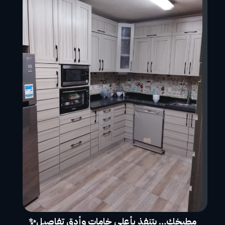
مطبخك… يتنفذ بأعلى خامات وأدق تفاصيل✨