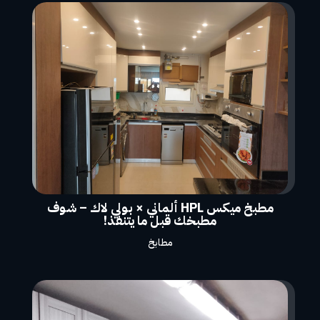
مطبخ ميكس HPL ألماني × بولي لاك – شوف
مطبخك قبل ما يتنفذ!
مطابخ