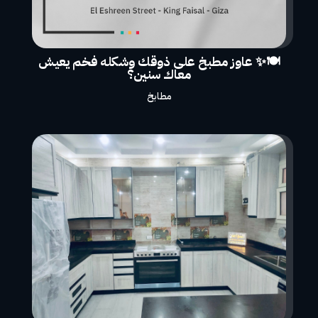
🍽️✨ عاوز مطبخ على ذوقك وشكله فخم يعيش
معاك سنين؟
مطابخ