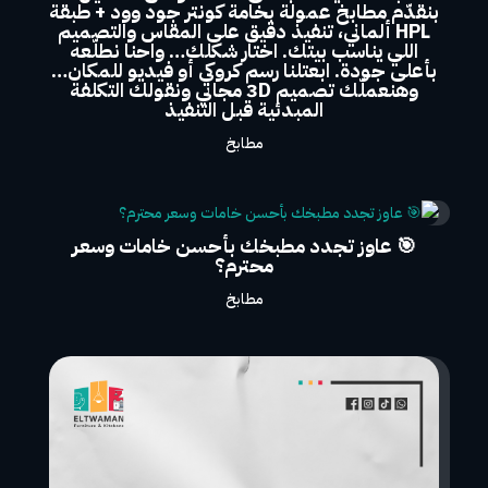
بنقدّم مطابخ عمولة بخامة كونتر جود وود + طبقة
HPL ألماني، تنفيذ دقيق على المقاس والتصميم
اللي يناسب بيتك. اختار شكلك… واحنا نطلّعه
بأعلى جودة. ابعتلنا رسم كروكي أو فيديو للمكان…
وهنعملّك تصميم 3D مجاني ونقولك التكلفة
المبدئية قبل التنفيذ
مطابخ
🎯 عاوز تجدد مطبخك بأحسن خامات وسعر
محترم؟
مطابخ