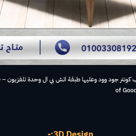
و
of Goo
3D Design:-