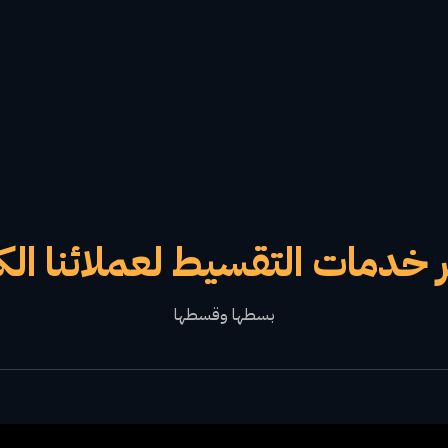
 خدمات التقسيط لعملائنا الك
بسطها وقسطها