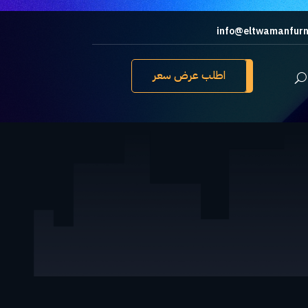
info@eltwamanfurn
اطلب عرض سعر