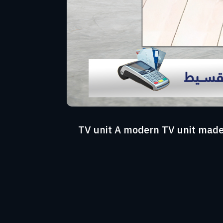
حدة تلفزيون عصرية مصنوعة من خشب كونتر جود وود وعليها طبقة اتش بي ال وحدة تلفزيون – TV unit A modern TV unit made