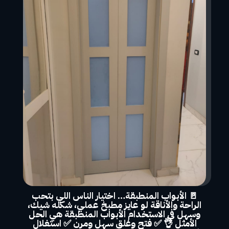
🚪 الأبواب المنطبقة… اختيار الناس اللي بتحب
الراحة والأناقة لو عايز مطبخ عملي، شكله شيك،
وسهل في الاستخدام الأبواب المنطبقة هي الحل
الأمثل 👌 ✅ فتح وغلق سهل ومرن ✅ استغلال