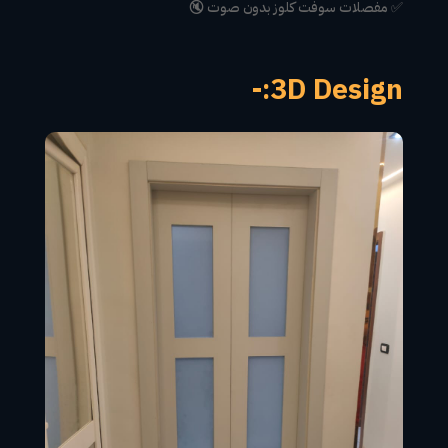
✅ مفصلات سوفت كلوز بدون صوت 🔇
3D Design:-