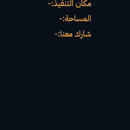
مكان التنفيذ:-
المساحة:-
شارك معنا:-