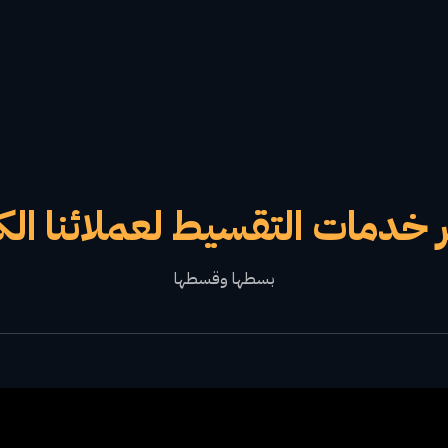
 خدمات التقسيط لعملائنا الك
بسطها وقسطها