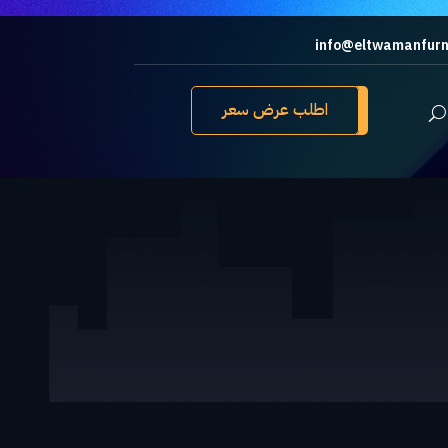
info@eltwamanfurn
اطلب عرض سعر