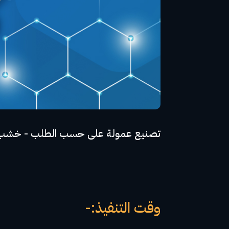
تصنيع عمولة على حسب الطلب - خشب كونتر جود وود على ط
وقت التنفيذ:-