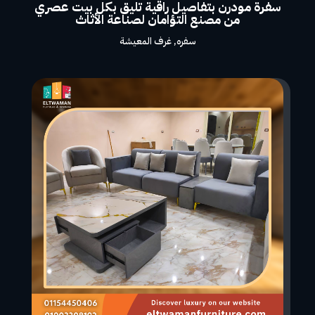
سفرة مودرن بتفاصيل راقية تليق بكل بيت عصري
من مصنع التؤامان لصناعة الأثاث
سفره
,
غرف المعيشة