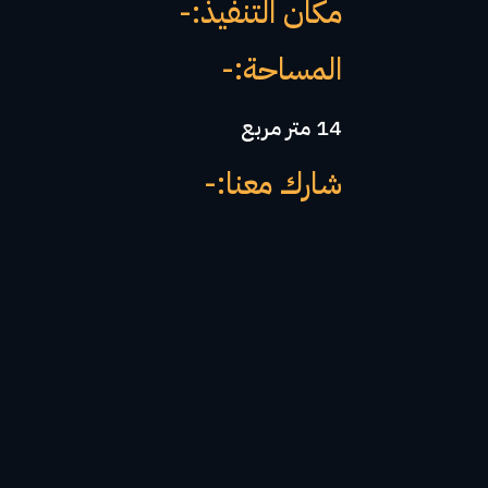
مكان التنفيذ:-
المساحة:-
14 متر مربع
شارك معنا:-