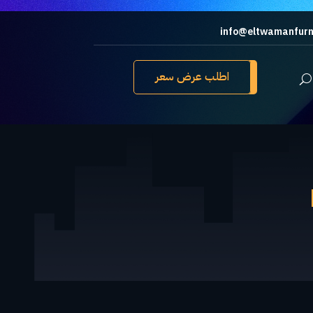
info@eltwamanfurn
اطلب عرض سعر