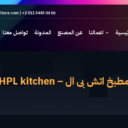
iture.com
|
+2 011 5445 04 06
ئيسية
اعمالنا
عن المصنع
المدونة
تواصل معنا
طبخ اتش بى ال – HPL kitchen