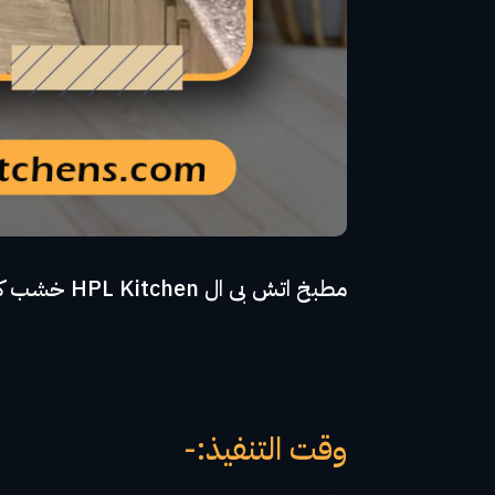
مطبخ اتش بى ال HPL Kitchen خشب كونتر جود وود - مفصلات سوف كلوز - مقبض مميز
وقت التنفيذ:-