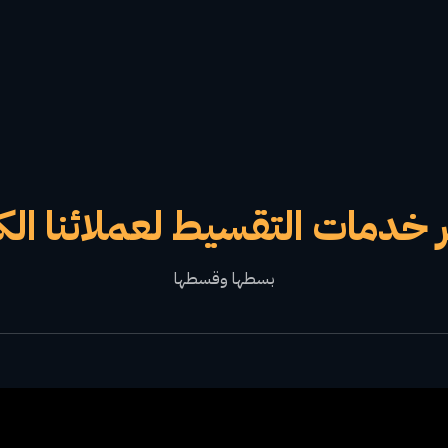
 خدمات التقسيط لعملائنا الك
بسطها وقسطها