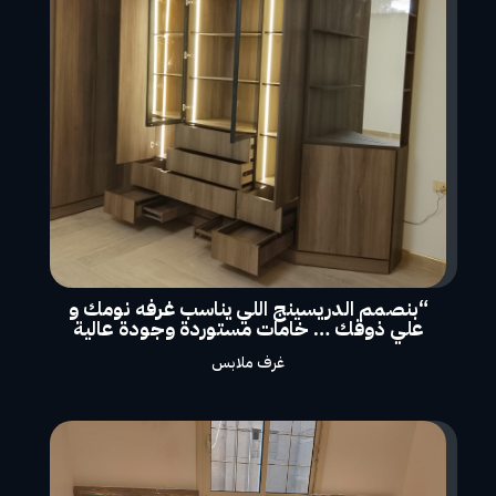
“بنصمم الدريسينج اللي يناسب غرفه نومك و
علي ذوقك … خامات مستوردة وجودة عالية
غرف ملابس