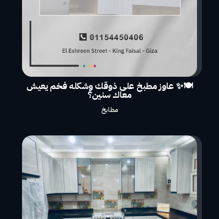
🍽️✨ عاوز مطبخ على ذوقك وشكله فخم يعيش
معاك سنين؟
مطابخ