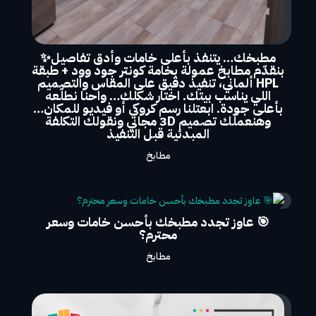
مطبخك… يتنفذ بأعلى خامات وأدق تفاصيل✨
بنقدّم مطابخ عمولة بخامة كونتر جود وود + طبقة
HPL ألماني، تنفيذ دقيق على المقاس والتصميم
اللي يناسب بيتك. اختار شكلك… واحنا نطلّعه
بأعلى جودة. ابعتلنا رسم كروكي أو فيديو للمكان…
وهنعملّك تصميم 3D مجاني ونقولك التكلفة
المبدئية قبل التنفيذ
مطابخ
🎯 عاوز تجدد مطبخك بأحسن خامات وسعر
محترم؟
مطابخ