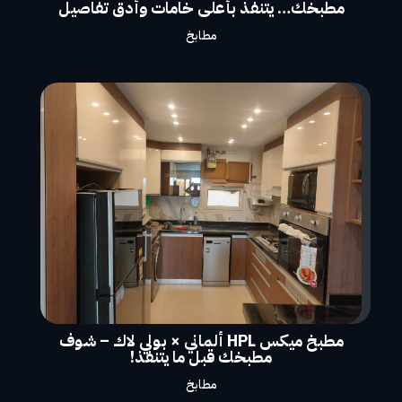
مطبخك… يتنفذ بأعلى خامات وأدق تفاصيل
مطابخ
مطبخ ميكس HPL ألماني × بولي لاك – شوف
مطبخك قبل ما يتنفذ!
مطابخ