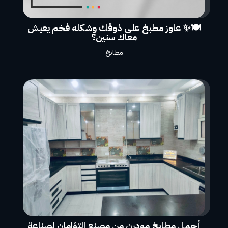
🍽️✨ عاوز مطبخ على ذوقك وشكله فخم يعيش
معاك سنين؟
مطابخ
أجمل مطابخ مودرن من مصنع التؤامان لصناعة