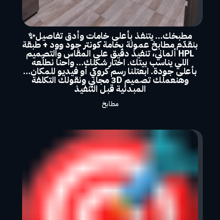
مطبخك… يتنفذ بأعلى خامات وأدق تفاصيل✨
بنقدّم مطابخ عمولة بخامة كونتر جود وود + طبقة
HPL ألماني، تنفيذ دقيق على المقاس والتصميم
اللي يناسب بيتك. اختار شكلك… واحنا نطلّعه
بأعلى جودة. ابعتلنا رسم كروكي أو فيديو للمكان…
وهنعملّك تصميم 3D مجاني ونقولك التكلفة
المبدئية قبل التنفيذ
مطابخ