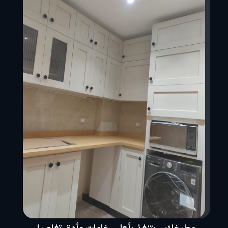
مطبخك… يتنفذ بأعلى خامات وأدق تفاصيل