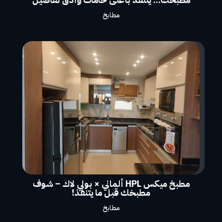
مطابخ
مطبخ ميكس HPL ألماني × بولي لاك – شوف
مطبخك قبل ما يتنفذ!
مطابخ