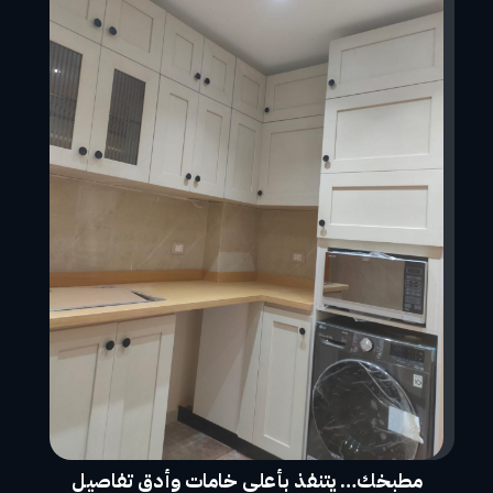
مطبخك… يتنفذ بأعلى خامات وأدق تفاصيل