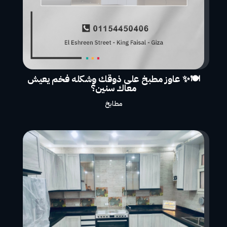
🍽️✨ عاوز مطبخ على ذوقك وشكله فخم يعيش
معاك سنين؟
مطابخ