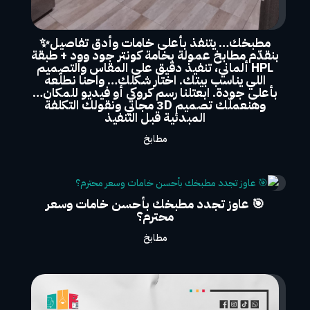
مطبخك… يتنفذ بأعلى خامات وأدق تفاصيل✨
بنقدّم مطابخ عمولة بخامة كونتر جود وود + طبقة
HPL ألماني، تنفيذ دقيق على المقاس والتصميم
اللي يناسب بيتك. اختار شكلك… واحنا نطلّعه
بأعلى جودة. ابعتلنا رسم كروكي أو فيديو للمكان…
وهنعملّك تصميم 3D مجاني ونقولك التكلفة
المبدئية قبل التنفيذ
مطابخ
🎯 عاوز تجدد مطبخك بأحسن خامات وسعر
محترم؟
مطابخ