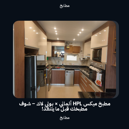
مطابخ
مطبخ ميكس HPL ألماني × بولي لاك – شوف
مطبخك قبل ما يتنفذ!
مطابخ